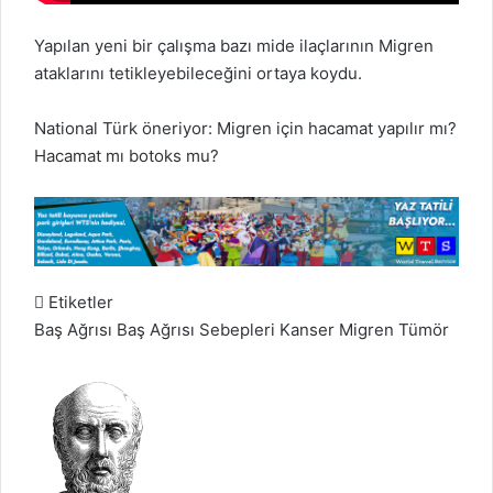
Yapılan yeni bir çalışma bazı mide ilaçlarının
Migren
ataklarını tetikleyebileceğini ortaya koydu.
National Türk
öneriyor:
Migren için hacamat yapılır mı?
Hacamat mı botoks mu?
Etiketler
Baş Ağrısı
Baş Ağrısı Sebepleri
Kanser
Migren
Tümör
B
i
r
e
-