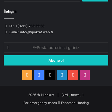
İletişim
Tel: +(0212) 253 33 50
E-mail: info@hipokrat.web.tr
E-
Posta
adresinizi
giriniz
RSS
Facebook
X
LinkedIn
YouTube
Instagram
2026 ©
Hipokrat
| (
xml
news
)
For emergency cases
Fenomen Hosting