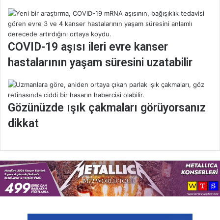
k
e
s
t
COVID-19 aşısı ileri evre kanser
e
t
hastalarının yaşam süresini uzatabilir
i
ğ
i
n
Gözünüzde ışık çakmaları görüyorsanız
e
t
dikkat
a
l
e
p
a
r
t
t
ı