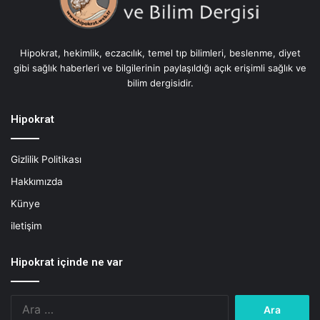
e
k
N
Hipokrat, hekimlik, eczacılık, temel tıp bilimleri, beslenme, diyet
e
gibi sağlık haberleri ve bilgilerinin paylaşıldığı açık erişimli sağlık ve
y
bilim dergisidir.
i
D
e
Hipokrat
ğ
i
Gizlilik Politikası
ş
t
Hakkımızda
i
Künye
r
i
iletişim
y
o
Hipokrat içinde ne var
r
Arama: