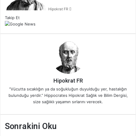
p
Hipokrat FR
o
s
Takip Et
t
a
g
ö
n
d
e
r
m
e
Hipokrat FR
k
“Vücutta sıcaklığın ya da soğukluğun duyulduğu yer, hastalığın
bulunduğu yerdir.” Hippocrates Hipokrat Sağlık ve Bilim Dergisi,
size sağlıklı yaşamın sırlarını verecek.
Sonrakini Oku