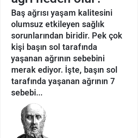
Baş ağrısı yaşam kalitesini
olumsuz etkileyen sağlık
sorunlarından biridir. Pek çok
kişi başın sol tarafında
yaşanan ağrının sebebini
merak ediyor. İşte, başın sol
tarafında yaşanan ağrının 7
sebebi...
B
i
r
e
-
p