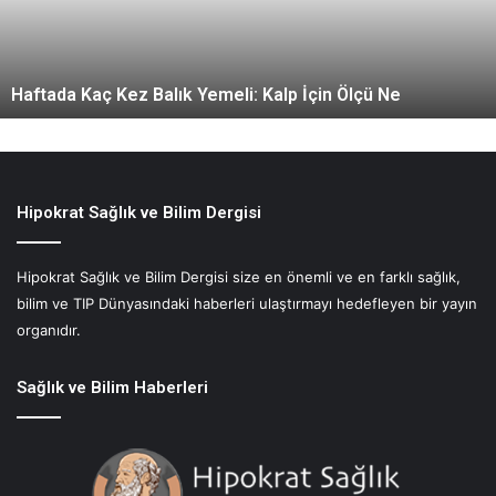
ü
l
t
ü
Meze Kültürü: Küçük Tabakla Yemek Neyi Değiştiriyor
r
ü
:
K
ü
ç
Hipokrat Sağlık ve Bilim Dergisi
ü
k
Hipokrat Sağlık ve Bilim Dergisi size en önemli ve en farklı sağlık,
T
bilim ve TIP Dünyasındaki haberleri ulaştırmayı hedefleyen bir yayın
a
b
organıdır.
a
k
Sağlık ve Bilim Haberleri
l
a
Y
e
m