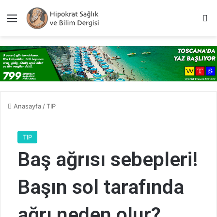
Menü
A
Anasayfa
/
TIP
TIP
Baş ağrısı sebepleri!
Başın sol tarafında
ağrı neden olur?