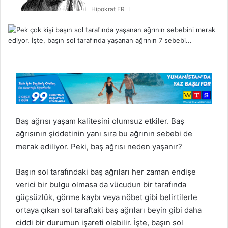
Hipokrat FR
o
s
t
a
g
ö
n
d
e
r
m
Baş ağrısı yaşam kalitesini olumsuz etkiler. Baş
e
ağrısının şiddetinin yanı sıra bu ağrının sebebi de
k
merak ediliyor. Peki, baş ağrısı neden yaşanır?
Başın sol tarafındaki baş ağrıları her zaman endişe
verici bir bulgu olmasa da vücudun bir tarafında
güçsüzlük, görme kaybı veya nöbet gibi belirtilerle
ortaya çıkan sol taraftaki baş ağrıları beyin gibi daha
ciddi bir durumun işareti olabilir. İşte, başın sol