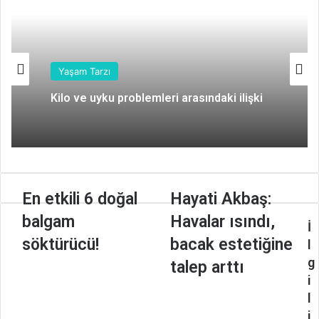
TIP
Stres kilo almaya sebep olabilir mi?
Yaşam Tarzı
E
En etkili 6 doğal
H
Hayati Akbaş:
Kilo ve uyku problemleri arasındaki ilişki
n
a
balgam
Havalar ısındı,
e
y
İ
t
a
söktürücü!
bacak estetiğine
l
k
t
g
talep arttı
i
i
i
l
A
l
i
k
i
6
b