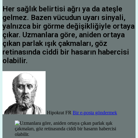
Her sağlık belirtisi ağrı ya da ateşle
gelmez. Bazen vücudun uyarı sinyali,
yalnızca bir görme değişikliğiyle ortaya
çıkar. Uzmanlara göre, aniden ortaya
çıkan parlak ışık çakmaları, göz
retinasında ciddi bir hasarın habercisi
olabilir.
Hipokrat FR
Bir e-posta göndermek