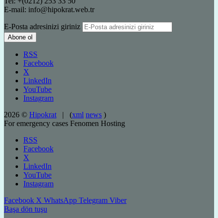
Tel: +(0212) 253 33 50
E-mail: info@hipokrat.web.tr
E-Posta adresinizi giriniz
RSS
Facebook
X
LinkedIn
YouTube
Instagram
2026 ©
Hipokrat
| (
xml
news
)
For emergency cases
Fenomen Hosting
RSS
Facebook
X
LinkedIn
YouTube
Instagram
Facebook
X
WhatsApp
Telegram
Viber
Başa dön tuşu