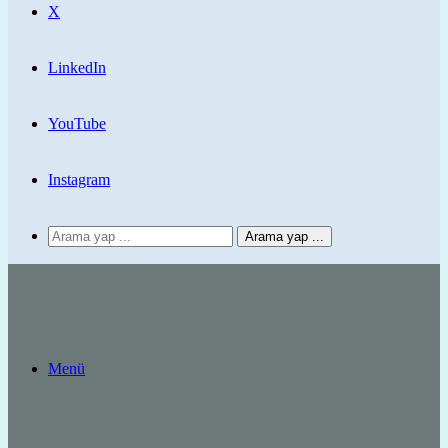
X
LinkedIn
YouTube
Instagram
Arama yap ...
Menü