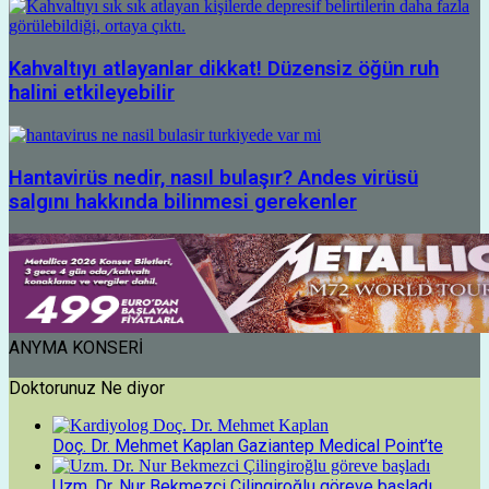
Kahvaltıyı atlayanlar dikkat! Düzensiz öğün ruh
halini etkileyebilir
Hantavirüs nedir, nasıl bulaşır? Andes virüsü
salgını hakkında bilinmesi gerekenler
ANYMA KONSERİ
Doktorunuz Ne diyor
Doç. Dr. Mehmet Kaplan Gaziantep Medical Point’te
Uzm. Dr. Nur Bekmezci Çilingiroğlu göreve başladı