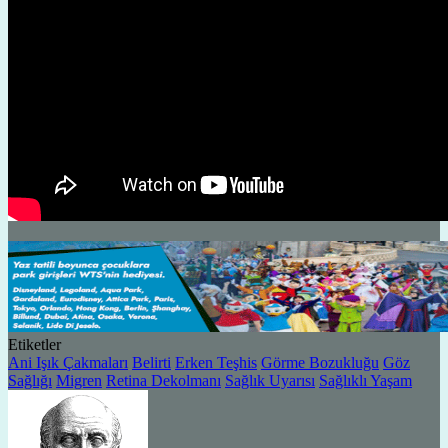
Etiketler
Ani Işık Çakmaları
Belirti
Erken Teşhis
Görme Bozukluğu
Göz
Sağlığı
Migren
Retina Dekolmanı
Sağlık Uyarısı
Sağlıklı Yaşam