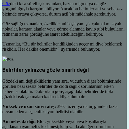
Göz
deki kısa süreli ışık oyunları, bazen migren ya da göz
yorgunluğuyla karıştırılabiliyor. Ancak bu belirtiler ani ve sebepsiz
biçimde ortaya çıkıyorsa, durum acil bir müdahale gerektiriyor.
Göz sağlığı uzmanları, özellikle ani başlayan ışık çakmaları, siyah
noktalar, kararan alanlar veya görme alanında kayıp gibi bulguların,
retinanın zarar gördüğüne işaret edebileceğini belirtiyor.
Uzmanlar, “Bu tür belirtiler kendiliğinden geçer mi diye beklemek
risklidir. Her dakika önemlidir,” uyarısında bulunuyor.
Belirtiler yalnızca gözle sınırlı değil
Gözdeki ani değişikliklerin yanı sıra, vücudun diğer bölümlerinde
görülen bazı sessiz belirtiler de ciddi sağlık sorunlarının erken
habercisi olabilir. Doktorlara göre, aşağıdaki belirtiler de tıpkı
gözdeki ışık çakmaları kadar ciddiye alınmalı:
Yüksek ve uzun süren ateş:
39°C üzeri ya da üç günden fazla
devam eden ateş, enfeksiyon belirtisi olabilir.
Ani nefes darlığı:
Efor, yükseklik veya hava koşullarıyla
açıklanamayan nefes kesilmesi; kalp ya da akciğer sorunlarını