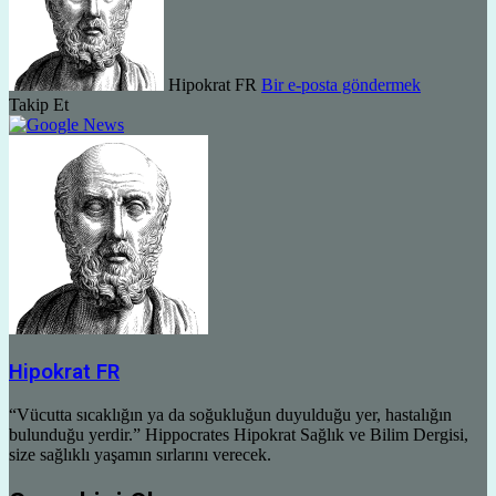
Hipokrat FR
Bir e-posta göndermek
Takip Et
Hipokrat FR
“Vücutta sıcaklığın ya da soğukluğun duyulduğu yer, hastalığın
bulunduğu yerdir.” Hippocrates Hipokrat Sağlık ve Bilim Dergisi,
size sağlıklı yaşamın sırlarını verecek.