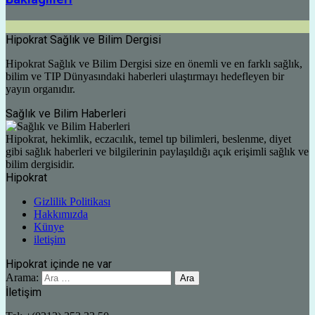
Hipokrat Sağlık ve Bilim Dergisi
Hipokrat Sağlık ve Bilim Dergisi size en önemli ve en farklı sağlık,
bilim ve TIP Dünyasındaki haberleri ulaştırmayı hedefleyen bir
yayın organıdır.
Sağlık ve Bilim Haberleri
Hipokrat, hekimlik, eczacılık, temel tıp bilimleri, beslenme, diyet
gibi sağlık haberleri ve bilgilerinin paylaşıldığı açık erişimli sağlık ve
bilim dergisidir.
Hipokrat
Gizlilik Politikası
Hakkımızda
Künye
iletişim
Hipokrat içinde ne var
Arama:
İletişim