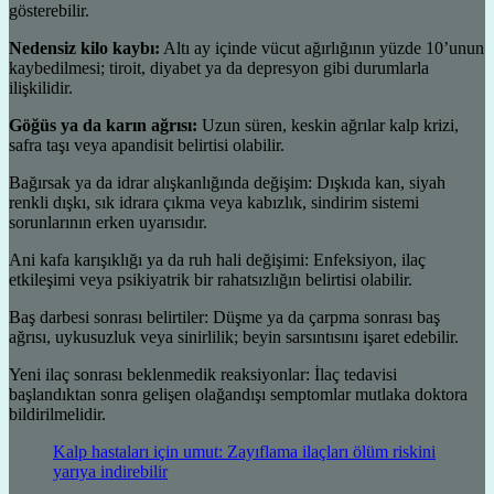
gösterebilir.
Nedensiz kilo kaybı:
Altı ay içinde vücut ağırlığının yüzde 10’unun
kaybedilmesi; tiroit, diyabet ya da depresyon gibi durumlarla
ilişkilidir.
Göğüs ya da karın ağrısı:
Uzun süren, keskin ağrılar kalp krizi,
safra taşı veya apandisit belirtisi olabilir.
Bağırsak ya da idrar alışkanlığında değişim: Dışkıda kan, siyah
renkli dışkı, sık idrara çıkma veya kabızlık, sindirim sistemi
sorunlarının erken uyarısıdır.
Ani kafa karışıklığı ya da ruh hali değişimi: Enfeksiyon, ilaç
etkileşimi veya psikiyatrik bir rahatsızlığın belirtisi olabilir.
Baş darbesi sonrası belirtiler: Düşme ya da çarpma sonrası baş
ağrısı, uykusuzluk veya sinirlilik; beyin sarsıntısını işaret edebilir.
Yeni ilaç sonrası beklenmedik reaksiyonlar: İlaç tedavisi
başlandıktan sonra gelişen olağandışı semptomlar mutlaka doktora
bildirilmelidir.
Kalp hastaları için umut: Zayıflama ilaçları ölüm riskini
yarıya indirebilir