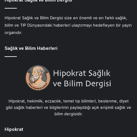
u
ç
Hipokrat Sağlık ve Bilim Dergisi size en önemli ve en farklı sağlık,
M
bilim ve TIP Dünyasındaki haberleri ulaştırmayı hedefleyen bir yayın
u
t
organıdır.
f
a
Sağlık ve Bilim Haberleri
ğ
ı
:
N
i
s
t
i
Hipokrat, hekimlik, eczacılık, temel tıp bilimleri, beslenme, diyet
s
gibi sağlık haberleri ve bilgilerinin paylaşıldığı açık erişimli sağlık ve
i
bilim dergisidir.
m
o
B
Hipokrat
e