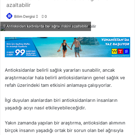
azaltabilir
Bilim Dergisi
B
0
i
Antioksidan kadınlarda bel ağrısı riskini azaltabilir
r
e
-
p
o
s
Antioksidanlar belirli sağlık yararları sunabilir, ancak
t
araştırmacılar hala belirli antioksidanların genel sağlık ve
a
refah üzerindeki tam etkisini anlamaya çalışıyorlar.
g
ö
İlgi duyulan alanlardan biri antioksidanların insanların
n
yaşadığı acıyı nasıl etkileyebileceğidir.
d
e
Yakın zamanda yapılan bir araştırma, antioksidan alımının
r
birçok insanın yaşadığı ortak bir sorun olan bel ağrısıyla
m