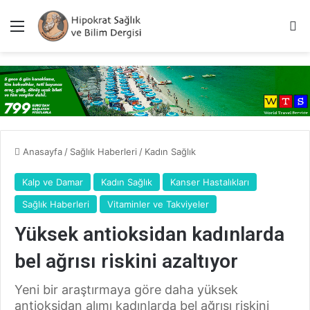
Menü
A
Anasayfa
/
Sağlık Haberleri
/
Kadın Sağlık
Kalp ve Damar
Kadın Sağlık
Kanser Hastalıkları
Sağlık Haberleri
Vitaminler ve Takviyeler
Yüksek antioksidan kadınlarda
bel ağrısı riskini azaltıyor
Yeni bir araştırmaya göre daha yüksek
antioksidan alımı kadınlarda bel ağrısı riskini