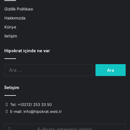
s
Gizlilik Politikası
l
e
Hakkımızda
n
Künye
m
e
iletişim
Hipokrat içinde ne var
Arama:
İletişim
Tel: +(0212) 253 33 50
E-mail: info@hipokrat.web.tr
E-