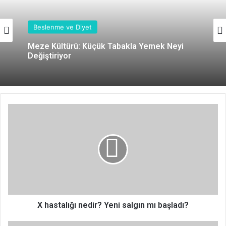
Beslenme ve Diyet
Meze Kültürü: Küçük Tabakla Yemek Neyi
Değiştiriyor
X
h
a
s
t
a
l
ı
ğ
ı
X hastalığı nedir? Yeni salgın mı başladı?
n
e
B