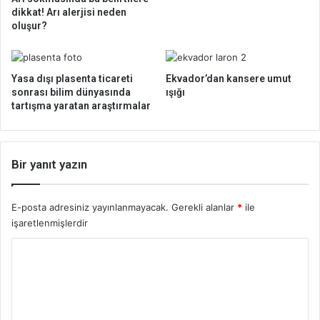
d
u
dikkat! Arı alerjisi neden
ı
d
oluşur?
?
ü
ş
ü
Yasa dışı plasenta ticareti
Ekvador’dan kansere umut
r
sonrası bilim dünyasında
ışığı
ü
tartışma yaratan araştırmalar
r
m
ü
?
Bir yanıt yazın
Y
e
n
E-posta adresiniz yayınlanmayacak.
Gerekli alanlar
*
ile
i
işaretlenmişlerdir
a
Y
r
a
o
ş
r
t
ı
u