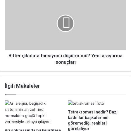
d
i
i
t
r
t
?
e
Y
r
e
ç
n
i
i
k
s
o
Bitter çikolata tansiyonu düşürür mü? Yeni araştırma
a
l
sonuçları
l
a
g
t
ı
a
İlgili Makaleler
n
t
m
a
ı
n
b
s
a
i
Tetrakromasi nedir? Bazı
ş
y
kadınlar başkalarının
l
o
göremediği renkleri
a
görebiliyor
n
Arı sokmasında bu belirtilere