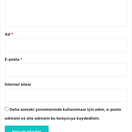
r
m
m
a
*
s
o
n
Ad
*
u
ç
l
a
E-posta
*
r
ı
İnternet sitesi
Daha sonraki yorumlarımda kullanılması için adım, e-posta
adresim ve site adresim bu tarayıcıya kaydedilsin.