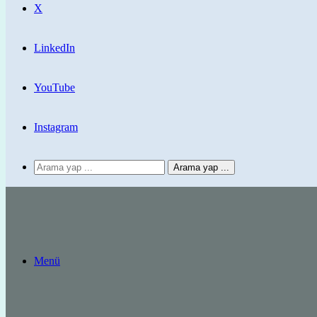
X
LinkedIn
YouTube
Instagram
Arama yap ...
Menü