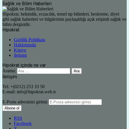
Sağlık ve Bilim Haberleri
Hipokrat, hekimlik, eczacılık, temel tıp bilimleri, beslenme, diyet
gibi sağlık haberleri ve bilgilerinin paylaşıldığı açık erişimli sağlık ve
bilim dergisidir.
Hipokrat
Gizlilik Politikası
Hakkımızda
Künye
iletişim
Hipokrat içinde ne var
Arama:
İletişim
Tel: +(0212) 253 33 50
E-mail: info@hipokrat.web.tr
E-Posta adresinizi giriniz
RSS
Facebook
X