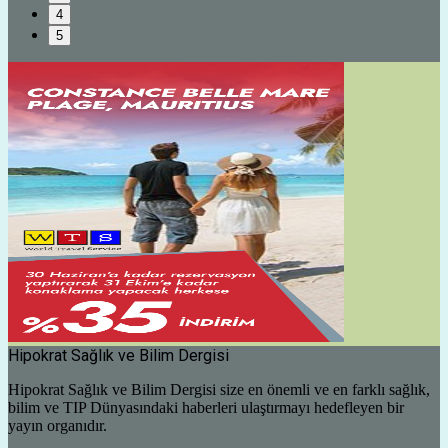
4
5
Hipokrat Sağlık ve Bilim Dergisi
Hipokrat Sağlık ve Bilim Dergisi size en önemli ve en farklı sağlık,
bilim ve TIP Dünyasındaki haberleri ulaştırmayı hedefleyen bir
yayın organıdır.