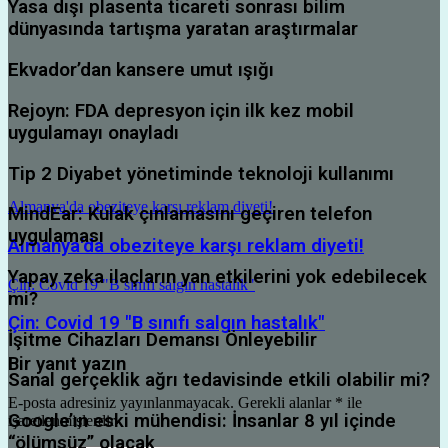
Yasa dışı plasenta ticareti sonrası bilim
dünyasında tartışma yaratan araştırmalar
Ekvador’dan kansere umut ışığı
Rejoyn: FDA depresyon için ilk kez mobil
uygulamayı onayladı
Tip 2 Diyabet yönetiminde teknoloji kullanımı
Almanya'da obeziteye karşı reklam diyeti!
MindEar: Kulak çınlamasını geçiren telefon
uygulaması
Almanya'da obeziteye karşı reklam diyeti!
Yapay zeka ilaçların yan etkilerini yok edebilecek
Çin: Covid 19 "B sınıfı salgın hastalık"
mi?
Çin: Covid 19 "B sınıfı salgın hastalık"
İşitme Cihazları Demansı Önleyebilir
Bir yanıt yazın
Sanal gerçeklik ağrı tedavisinde etkili olabilir mi?
E-posta adresiniz yayınlanmayacak.
Gerekli alanlar
*
ile
Google’ın eski mühendisi: İnsanlar 8 yıl içinde
işaretlenmişlerdir
“ölümsüz” olacak