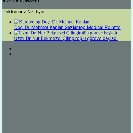
ANYMA KONSERİ
Doktorunuz Ne diyor
Doç. Dr. Mehmet Kaplan Gaziantep Medical Point’te
Uzm. Dr. Nur Bekmezci Çilingiroğlu göreve başladı