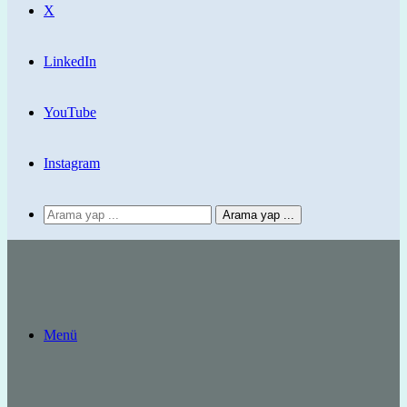
X
LinkedIn
YouTube
Instagram
Arama yap ...
Menü