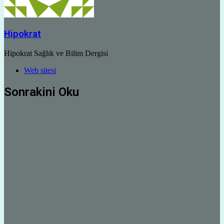
Hipokrat
Hipokrat Sağlık ve Bilim Dergisi
Web sitesi
Sonrakini Oku
Bilim Dünyası
Yasa dışı plasenta ticareti sonrası bilim
dünyasında tartışma yaratan
araştırmalar