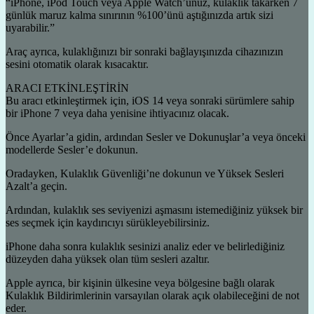
“iPhone, iPod Touch veya Apple Watch’unuz, kulaklık takarken 7
günlük maruz kalma sınırının %100’ünü aştığınızda artık sizi
uyarabilir.”
Araç ayrıca, kulaklığınızı bir sonraki bağlayışınızda cihazınızın
sesini otomatik olarak kısacaktır.
ARACI ETKİNLEŞTİRİN
Bu aracı etkinleştirmek için, iOS 14 veya sonraki sürümlere sahip
bir iPhone 7 veya daha yenisine ihtiyacınız olacak.
Önce Ayarlar’a gidin, ardından Sesler ve Dokunuşlar’a veya önceki
modellerde Sesler’e dokunun.
Oradayken, Kulaklık Güvenliği’ne dokunun ve Yüksek Sesleri
Azalt’a geçin.
Ardından, kulaklık ses seviyenizi aşmasını istemediğiniz yüksek bir
ses seçmek için kaydırıcıyı sürükleyebilirsiniz.
iPhone daha sonra kulaklık sesinizi analiz eder ve belirlediğiniz
düzeyden daha yüksek olan tüm sesleri azaltır.
Apple ayrıca, bir kişinin ülkesine veya bölgesine bağlı olarak
Kulaklık Bildirimlerinin varsayılan olarak açık olabileceğini de not
eder.