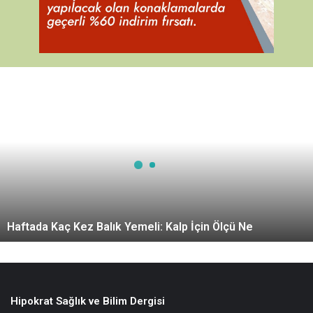
H
a
f
t
a
d
a
K
a
Haftada Kaç Kez Balık Yemeli: Kalp İçin Ölçü Ne
ç
K
e
z
B
a
Hipokrat Sağlık ve Bilim Dergisi