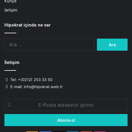
Künye
N
iletişim
e
Hipokrat içinde ne var
Arama:
İletişim
Tel: +(0212) 253 33 50
E-mail: info@hipokrat.web.tr
E-
Posta
adresinizi
giriniz