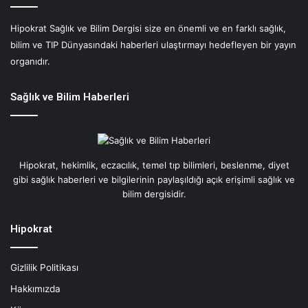
l
ı
Hipokrat Sağlık ve Bilim Dergisi size en önemli ve en farklı sağlık,
k
bilim ve TIP Dünyasındaki haberleri ulaştırmayı hedefleyen bir yayın
Y
e
organıdır.
m
e
Sağlık ve Bilim Haberleri
l
i
:
K
a
Hipokrat, hekimlik, eczacılık, temel tıp bilimleri, beslenme, diyet
l
gibi sağlık haberleri ve bilgilerinin paylaşıldığı açık erişimli sağlık ve
p
bilim dergisidir.
İ
ç
Hipokrat
i
n
Ö
Gizlilik Politikası
l
Hakkımızda
ç
ü