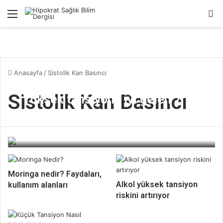
Menü
A
Anasayfa
/
Sistolik Kan Basıncı
Sistolik Kan Basıncı
Yüksek tansiyona iyi gelen 7
gıda
Bilim Dergisi
Moringa nedir? Faydaları,
Alkol yüksek tansiyon
kullanım alanları
riskini artırıyor