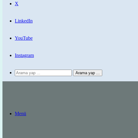
X
LinkedIn
YouTube
Instagram
Arama yap ...
Menü