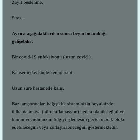
Zayıf beslenme.
Stres .
Ayrıca aşağıdakilerden sonra beyin bulanıklığı
gelişebilir:
Bir covid-19 enfeksiyonu ( uzun covid ).
Kanser tedavisinde kemoterapi .
Uzun süre hastanede kalış.
Bazı araştırmalar, bağışıklık sisteminizin beyninizde
iltihaplanmaya (nöroenflamasyon) neden olabileceğini ve
bunun vücudunuzun bilgiyi işlemesini geçici olarak bloke
edebileceğini veya zorlaştırabileceğini göstermektedir.