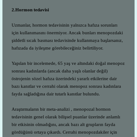
2.Hormon tedavisi
Uzmanlar, hormon tedavisinin yalnızca hafıza sorunları
için kullanımasını önermiyor. Ancak bunları menopozdaki
şiddetli sıcak basması tedavisinde kullanmaya başlarsanız,
hafızada da iyileşme görebileceğiniz belirtiliyor.
Yapılan bir incelemede, 65 yaş ve altındaki doğal menopoz
sonrası kadınlarda (ancak daha yaşlı olanlar değil)
östrojenin sözel hafıza üzerindeki yararlı etkilerine dair
bazı kanıtlar ve cerrahi olarak menopoz sonrası kadınlara
fayda sağladığına dair tutarlı kanıtlar bulundu.
Araştırmaların bir meta-analizi , menopozal hormon
tedavisinin genel olarak bilişsel puanlar üzerinde anlamlı
bir etkisinin olmadığını, ancak bazı alt grupların fayda
gördüğünü ortaya çıkardı. Cerrahi menopozdakiler için