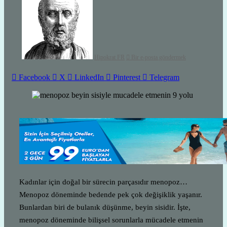
Hipokrat FR
Bir e-posta göndermek
Facebook
X
LinkedIn
Pinterest
Telegram
Kadınlar için doğal bir sürecin parçasıdır menopoz…
Menopoz döneminde bedende pek çok değişiklik yaşanır.
Bunlardan biri de bulanık düşünme, beyin sisidir. İşte,
menopoz döneminde bilişsel sorunlarla mücadele etmenin