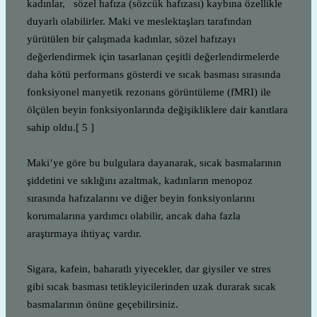
kadınlar, sözel hafıza (sözcük hafızası) kaybına özellikle
duyarlı olabilirler. Maki ve meslektaşları tarafından
yürütülen bir çalışmada kadınlar, sözel hafızayı
değerlendirmek için tasarlanan çeşitli değerlendirmelerde
daha kötü performans gösterdi ve sıcak basması sırasında
fonksiyonel manyetik rezonans görüntüleme (fMRI) ile
ölçülen beyin fonksiyonlarında değişikliklere dair kanıtlara
sahip oldu.[ 5 ]
Maki’ye göre bu bulgulara dayanarak, sıcak basmalarının
şiddetini ve sıklığını azaltmak, kadınların menopoz
sırasında hafızalarını ve diğer beyin fonksiyonlarını
korumalarına yardımcı olabilir, ancak daha fazla
araştırmaya ihtiyaç vardır.
Sigara, kafein, baharatlı yiyecekler, dar giysiler ve stres
gibi sıcak basması tetikleyicilerinden uzak durarak sıcak
basmalarının önüne geçebilirsiniz.