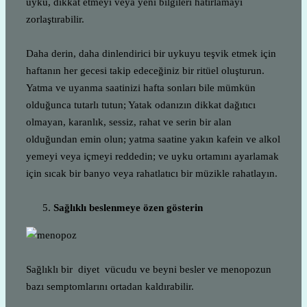
uyku, dikkat etmeyi veya yeni bilgileri hatırlamayı
zorlaştırabilir.
Daha derin, daha dinlendirici bir uykuyu teşvik etmek için
haftanın her gecesi takip edeceğiniz bir ritüel oluşturun.
Yatma ve uyanma saatinizi hafta sonları bile mümkün
olduğunca tutarlı tutun; Yatak odanızın dikkat dağıtıcı
olmayan, karanlık, sessiz, rahat ve serin bir alan
olduğundan emin olun; yatma saatine yakın kafein ve alkol
yemeyi veya içmeyi reddedin; ve uyku ortamını ayarlamak
için sıcak bir banyo veya rahatlatıcı bir müzikle rahatlayın.
Sağlıklı beslenmeye özen gösterin
Sağlıklı bir diyet vücudu ve beyni besler ve menopozun
bazı semptomlarını ortadan kaldırabilir.