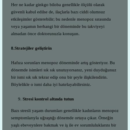
Her ne kadar ginkgo biloba genellikle ölçülü olarak
güvenli kabul edilse de, ilaçlarla bazı ciddi olumsuz
etkileşimler gösterebilir; bu nedenle menopoz sırasında
veya yaşamın herhangi bir döneminde bu takviyeyi
almadan önce doktorunuzla konuşun.
8.Stratejiler geliştirin
Hafıza sorunları menopoz döneminde artış gösteriyor. Bu
dönemde isimleri sık sık unutuyorsanız, yeni duyduğunuz
bir ismi sık sık tekrar edip onu bir şeyle ilişkilendirin.
Böylelikle o ismi daha iyi hatırlayabilirsiniz.
Stresi kontrol altında tutun
Bazı stresli yaşam durumları genellikle kadınların menopoz
semptomlarıyla uğraştığı dönemde ortaya çıkar. Örneğin
yaşlı ebeveynlere bakmak ve iş ile ev sorumluluklarını bir