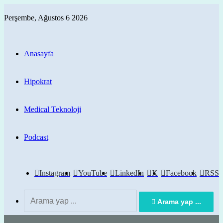
Perşembe, Ağustos 6 2026
Anasayfa
Hipokrat
Medical Teknoloji
Podcast
Instagram
YouTube
LinkedIn
X
Facebook
RSS
Arama yap ...