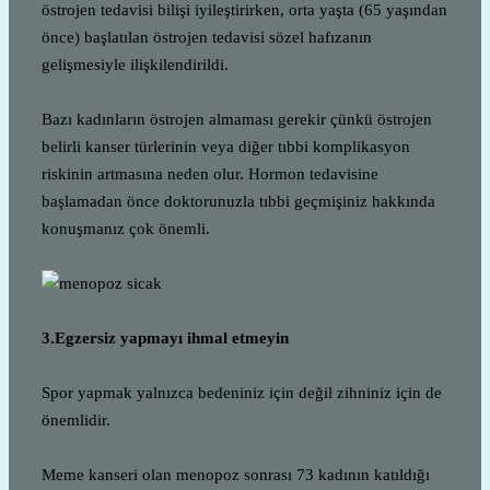
östrojen tedavisi bilişi iyileştirirken, orta yaşta (65 yaşından
önce) başlatılan östrojen tedavisi sözel hafızanın
gelişmesiyle ilişkilendirildi.
Bazı kadınların östrojen almaması gerekir çünkü östrojen
belirli kanser türlerinin veya diğer tıbbi komplikasyon
riskinin artmasına neden olur. Hormon tedavisine
başlamadan önce doktorunuzla tıbbi geçmişiniz hakkında
konuşmanız çok önemli.
3.Egzersiz yapmayı ihmal etmeyin
Spor yapmak yalnızca bedeniniz için değil zihniniz için de
önemlidir.
Meme kanseri olan menopoz sonrası 73 kadının katıldığı