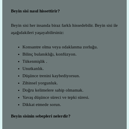
Beyin sisi nasıl hissettirir?
Beyin sisi her insanda biraz farklı hissedebilir. Beyin sisi ile
aşağıdakileri yaşayabilirsiniz:
Konsantre olma veya odaklanma zorluğu.
Bilinç bulanıklığı, konfüzyon.
Tükenmişlik .
Unutkanlık.
Düşünce trenini kaybediyorsun.
Zihinsel yorgunluk.
Doğru kelimelere sahip olmamak.
Yavaş düşünce süreci ve tepki süresi.
Dikkat etmede sorun.
Beyin sisinin sebepleri nelerdir?