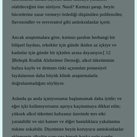
olabileceğini öne sürüyor. Nasıl? Kırmızı şarap, beyin
hücrelerine zarar vermeyi önlediği düşünülen polifenoller,
flavonoidler ve resveratrol gibi antioksidanlar içerir.
Ancak araştırmalara göre, kırmızı şarabın herhangi bir
bilişsel faydası, erkekler için günde ikiden az içkiye ve
kadınlar için günde bir içkiden azına dayanıyor.[ 12
]Birleşik Krallık Alzheimer Derneği, alkol tüketiminin
hafıza kaybı ve demans riski açısından potansiyel
faydalarının daha büyük klinik araştırmalarla
doğrulanmadığını söylüyor.
Aslında şu anda içmiyorsanız başlamamak daha iyidir; ve
eğer içki kullanıyorsanız aşırıya kaçmamaya dikkat edin;
yüksek alkol tüketimi hafızanız üzerinde ters etki
yaratabilir ve sizi kanser ve diğer hastalıklara yakalanma
riskine sokabilir. Diyetinize beyin koruyucu antioksidanlar
eklemenin alkolün yanı sıra birçok başka yolu vardır .