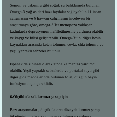
Somon ve uskumru gibi soğuk su balıklarında bulunan
Omega-3 yağ asitleri bazı faydalar sağlayabilir. 11 insan
çalışmasını ve 6 hayvan çalışmasını inceleyen bir
araştırmaya göre, omega-3’ler menopoza yaklaşan
kadınlarda depresyonun hafifletilmesine yardımcı olabilir
ve kaygı ve bilişi geliştirebilir. Omega-3’ün diğer besin
kaynakları arasında keten tohumu, ceviz, chia tohumu ve
yeşil yapraklı sebzeler bulunur.
Ispanak da zihinsel olarak zinde kalmanıza yardımcı
olabilir. Yeşil yapraklı sebzelerde ve portakal suyu gibi
diğer gıda maddelerinde bulunan folat, düzgün beyin
fonksiyonu için gereklidir.
6.Ölçülü olarak kırmızı şarap için
Bazı araştırmalar , düşük ila orta düzeyde kırmızı şarap
tüketiminin hafıza kaybını uzak tutmaya yardımcı