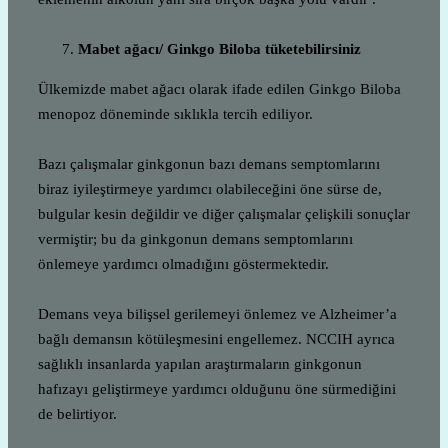
Mabet ağacı/ Ginkgo Biloba tüketebilirsiniz
Ülkemizde mabet ağacı olarak ifade edilen Ginkgo Biloba
menopoz döneminde sıklıkla tercih ediliyor.
Bazı çalışmalar ginkgonun bazı demans semptomlarını
biraz iyileştirmeye yardımcı olabileceğini öne sürse de,
bulgular kesin değildir ve diğer çalışmalar çelişkili sonuçlar
vermiştir; bu da ginkgonun demans semptomlarını
önlemeye yardımcı olmadığını göstermektedir.
Demans veya bilişsel gerilemeyi önlemez ve Alzheimer’a
bağlı demansın kötüleşmesini engellemez. NCCIH ayrıca
sağlıklı insanlarda yapılan araştırmaların ginkgonun
hafızayı geliştirmeye yardımcı olduğunu öne sürmediğini
de belirtiyor.