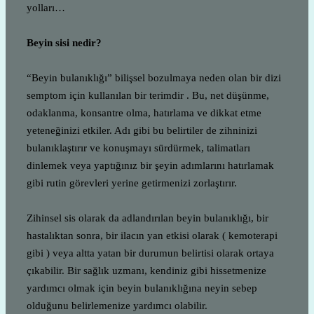
yolları…
Beyin sisi nedir?
“Beyin bulanıklığı” bilişsel bozulmaya neden olan bir dizi
semptom için kullanılan bir terimdir . Bu, net düşünme,
odaklanma, konsantre olma, hatırlama ve dikkat etme
yeteneğinizi etkiler. Adı gibi bu belirtiler de zihninizi
bulanıklaştırır ve konuşmayı sürdürmek, talimatları
dinlemek veya yaptığınız bir şeyin adımlarını hatırlamak
gibi rutin görevleri yerine getirmenizi zorlaştırır.
Zihinsel sis olarak da adlandırılan beyin bulanıklığı, bir
hastalıktan sonra, bir ilacın yan etkisi olarak ( kemoterapi
gibi ) veya altta yatan bir durumun belirtisi olarak ortaya
çıkabilir. Bir sağlık uzmanı, kendiniz gibi hissetmenize
yardımcı olmak için beyin bulanıklığına neyin sebep
olduğunu belirlemenize yardımcı olabilir.