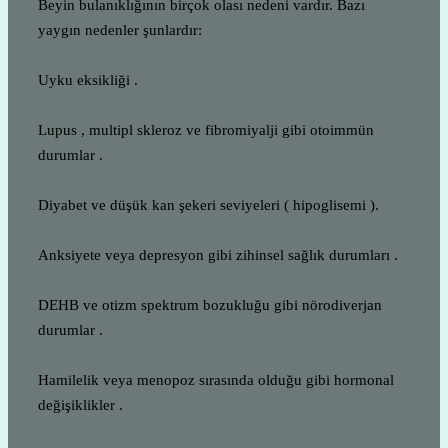
Beyin bulanıklığının birçok olası nedeni vardır. Bazı
yaygın nedenler şunlardır:
Uyku eksikliği .
Lupus , multipl skleroz ve fibromiyalji gibi otoimmün
durumlar .
Diyabet ve düşük kan şekeri seviyeleri ( hipoglisemi ).
Anksiyete veya depresyon gibi zihinsel sağlık durumları .
DEHB ve otizm spektrum bozukluğu gibi nörodiverjan
durumlar .
Hamilelik veya menopoz sırasında olduğu gibi hormonal
değişiklikler .