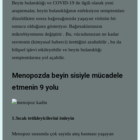
Beyin bulanıklığı ve COVID-19 ile ilgili olarak yeni
araştırmalar, beyin bulanıklığının enfeksiyon semptomları
düzeldikten sonra bağırsağınızda yaşayan virüsün bir
sonucu olduğunu gösteriyor. Bağırsaklarınızın
mikrobiyomunu değiştirir . Bu, vücudunuzun ne kadar
serotonin (kimyasal haberci) ürettiğini azaltabilir , bu da
bilişsel işlevi etkileyebilir ve beyin bulanıklığı
semptomlarına yol açabilir.
Menopozda beyin sisiyle mücadele
etmenin 9 yolu
1.Sıcak tetikleyicilerini önleyin
Menopoz sırasında çok sayıda ateş basması yaşayan