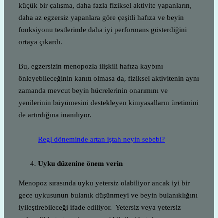
küçük bir çalışma, daha fazla fiziksel aktivite yapanların,
daha az egzersiz yapanlara göre çeşitli hafıza ve beyin
fonksiyonu testlerinde daha iyi performans gösterdiğini
ortaya çıkardı.
Bu, egzersizin menopozla ilişkili hafıza kaybını
önleyebileceğinin kanıtı olmasa da, fiziksel aktivitenin aynı
zamanda mevcut beyin hücrelerinin onarımını ve
yenilerinin büyümesini destekleyen kimyasalların üretimini
de artırdığına inanılıyor.
Regl döneminde artan iştah neyin sebebi?
Uyku düzenine önem verin
Menopoz sırasında uyku yetersiz olabiliyor ancak iyi bir
gece uykusunun bulanık düşünmeyi ve beyin bulanıklığını
iyileştirebileceği ifade ediliyor. Yetersiz veya yetersiz