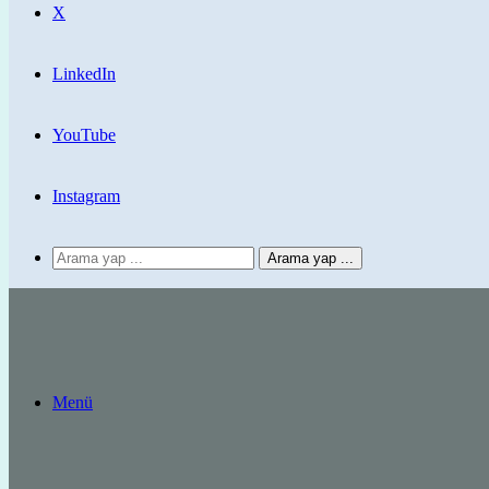
X
LinkedIn
YouTube
Instagram
Arama yap ...
Menü