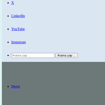
X
LinkedIn
YouTube
Instagram
Arama yap ...
Menü