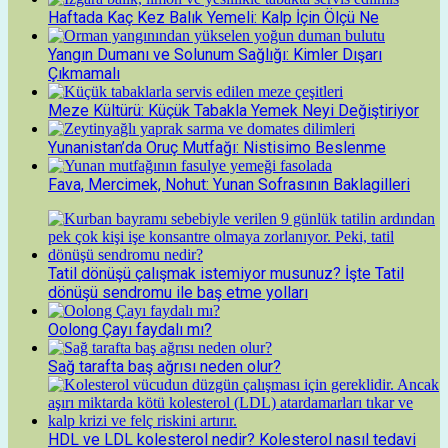
Haftada Kaç Kez Balık Yemeli: Kalp İçin Ölçü Ne
Yangın Dumanı ve Solunum Sağlığı: Kimler Dışarı
Çıkmamalı
Meze Kültürü: Küçük Tabakla Yemek Neyi Değiştiriyor
Yunanistan’da Oruç Mutfağı: Nistisimo Beslenme
Fava, Mercimek, Nohut: Yunan Sofrasının Baklagilleri
Tatil dönüşü çalışmak istemiyor musunuz? İşte Tatil
dönüşü sendromu ile baş etme yolları
Oolong Çayı faydalı mı?
Sağ tarafta baş ağrısı neden olur?
HDL ve LDL kolesterol nedir? Kolesterol nasıl tedavi