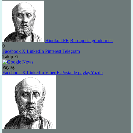
Hipokrat FR
Bir e-posta göndermek
0
Facebook
X
LinkedIn
Pinterest
Telegram
Takip Et
Paylaş
Facebook
X
LinkedIn
Viber
E-Posta ile paylaş
Yazdır