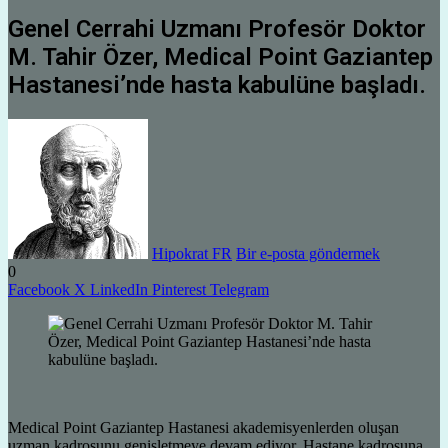
Genel Cerrahi Uzmanı Profesör Doktor
M. Tahir Özer, Medical Point Gaziantep
Hastanesi’nde hasta kabulüne başladı.
Hipokrat FR
Bir e-posta göndermek
0
Facebook
X
LinkedIn
Pinterest
Telegram
Medical Point Gaziantep Hastanesi akademisyenlerden oluşan
uzman kadrosunu genişletmeye devam ediyor. Hastane kadrosuna