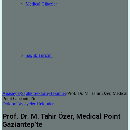
Medical Cihazlar
Sağlık Turizmi
Anasayfa
/
Sağlık Sektörü
/
Hekimler
/
Prof. Dr. M. Tahir Özer, Medical
Point Gaziantep’te
Doktor Tavsiyeleri
Hekimler
Prof. Dr. M. Tahir Özer, Medical Point
Gaziantep’te