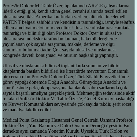
Profesör Doktor M. Tahir Özer, tıp alanında AR-GE çalışmalarına
liderlik ettiği gibi, kendi adına genel cerrahi alanında tescil edilen
uluslararası, ikisi Amerika tarafından verilen, altı adet incelemeli
PATENT belgesi sahibidir ve kendisinin tanımladığı, ismiyle telaffuz
edilen ameliyat metotları mevcuttur. Ulusal ve uluslararası camiada
tanınırlığı ve bilinirliği olan Profesör Doktor Özer’in ulusal ve
uluslararası indeksler tarafından taranan, hakemli dergilerde
yayımlanan çok sayıda araştırma, makale, derleme ve olgu
sunumları bulunmaktadır. Çok sayıda ulusal ve uluslararası
kongrede davetli konuşmacı ve oturum başkanlığı yapmıştır.
Ulusal ve uluslararası bilimsel toplantılarda sunulan ve bildiri
kitaplarında basılan bildirileri ise literatürde mevcuttur. Donanımlı
bir cerrah olan Profesör Doktor Özer, Türk Silahlı Kuvvetleri’nde
görev yaptığı dönemde Doğu Anadolu, Güneydoğu Anadolu ve
sınır ötesinde pek çok operasyona katılarak, sahra şartlarında çok
sayıda başarılı ameliyat gerçekleştirdi. Mehmetçiğin tedavisinde aktif
rol alan Profesör Doktor M. Tahir Özer’e, Genel Kurmay başkanlığı
ve Kuvvet Komutanlıkları seviyesinde çok sayıda takdir, şerit rozet
ve madalya takdim edildi.
Medical Point Gaziantep Hastanesi Genel Cerrahi Uzmanı Profesör
Doktor Özer, Yara Bakımı ve Doku Onarımı Derneği üyesidir. Bu
dernekte aynı zamanda Yönetim Kurulu Üyesidir. Türk Kolon ve
Rektum Cerrahisi Derneği’nde Board Cerfied üyedir. Ulusal Travma