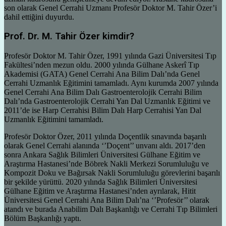
son olarak Genel Cerrahi Uzmanı Profesör Doktor M. Tahir Özer’i
dahil ettiğini duyurdu.
Prof. Dr. M. Tahir Özer kimdir?
Profesör Doktor M. Tahir Özer, 1991 yılında Gazi Üniversitesi Tıp
Fakültesi’nden mezun oldu. 2000 yılında Gülhane Askerî Tıp
Akademisi (GATA) Genel Cerrahi Ana Bilim Dalı’nda Genel
Cerrahi Uzmanlık Eğitimini tamamladı. Aynı kurumda 2007 yılında
Genel Cerrahi Ana Bilim Dalı Gastroenterolojik Cerrahi Bilim
Dalı’nda Gastroenterolojik Cerrahi Yan Dal Uzmanlık Eğitimi ve
2011’de ise Harp Cerrahisi Bilim Dalı Harp Cerrahisi Yan Dal
Uzmanlık Eğitimini tamamladı.
Profesör Doktor Özer, 2011 yılında Doçentlik sınavında başarılı
olarak Genel Cerrahi alanında ‘’Doçent’’ unvanı aldı. 2017’den
sonra Ankara Sağlık Bilimleri Üniversitesi Gülhane Eğitim ve
Araştırma Hastanesi’nde Böbrek Nakli Merkezi Sorumluluğu ve
Kompozit Doku ve Bağırsak Nakli Sorumluluğu görevlerini başarılı
bir şekilde yürüttü. 2020 yılında Sağlık Bilimleri Üniversitesi
Gülhane Eğitim ve Araştırma Hastanesi’nden ayrılarak, Hitit
Üniversitesi Genel Cerrahi Ana Bilim Dalı’na ‘’Profesör’’ olarak
atandı ve burada Anabilim Dalı Başkanlığı ve Cerrahi Tıp Bilimleri
Bölüm Başkanlığı yaptı.