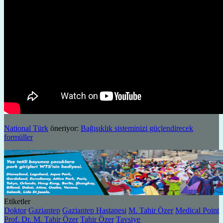
National Türk
öneriyor:
Bağışıklık sisteminizi güçlendirecek
formüller
Etiketler
Doktor
Gaziantep
Gaziantep Hastanesi
M. Tahir Özer
Medical Point
Prof. Dr. M. Tahir Özer
Tahir Özer
Tavsiye