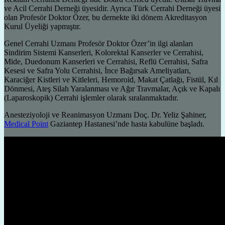
ve Acil Cerrahi Derneği üyesidir. Ayrıca Türk Cerrahi Derneği üyesi
olan Profesör Doktor Özer, bu dernekte iki dönem Akreditasyon
Kurul Üyeliği yapmıştır.
Genel Cerrahi Uzmanı Profesör Doktor Özer’in ilgi alanları
Sindirim Sistemi Kanserleri, Kolorektal Kanserler ve Cerrahisi,
Mide, Duedonum Kanserleri ve Cerrahisi, Reflü Cerrahisi, Safra
Kesesi ve Safra Yolu Cerrahisi, İnce Bağırsak Ameliyatları,
Karaciğer Kistleri ve Kitleleri, Hemoroid, Makat Çatlağı, Fistül, Kıl
Dönmesi, Ateş Silah Yaralanması ve Ağır Travmalar, Açık ve Kapalı
(Laparoskopik) Cerrahi işlemler olarak sıralanmaktadır.
Anesteziyoloji ve Reanimasyon Uzmanı Doç. Dr. Yeliz Şahiner,
Medical Point
Gaziantep Hastanesi’nde hasta kabulüne başladı.