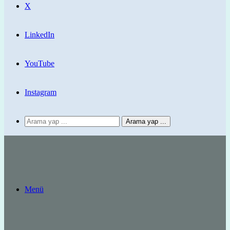
X
LinkedIn
YouTube
Instagram
Arama yap ...
Menü