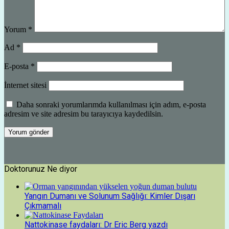
Yorum
*
Ad
*
E-posta
*
İnternet sitesi
Daha sonraki yorumlarımda kullanılması için adım, e-posta
adresim ve site adresim bu tarayıcıya kaydedilsin.
Doktorunuz Ne diyor
Yangın Dumanı ve Solunum Sağlığı: Kimler Dışarı
Çıkmamalı
Nattokinase faydaları: Dr Eric Berg yazdı