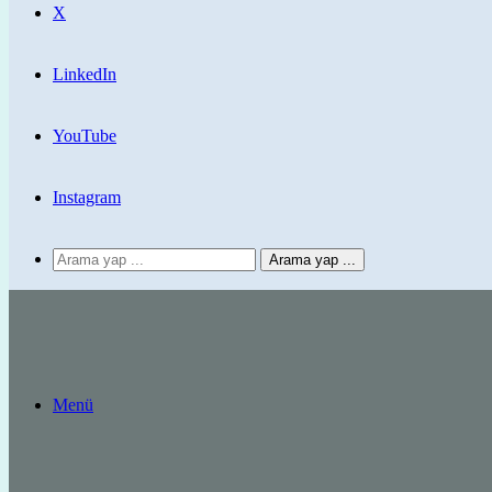
X
LinkedIn
YouTube
Instagram
Arama yap ...
Menü