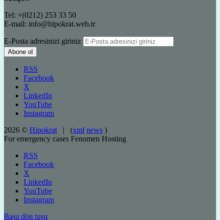
Tel: +(0212) 253 33 50
E-mail: info@hipokrat.web.tr
E-Posta adresinizi giriniz
RSS
Facebook
X
LinkedIn
YouTube
Instagram
2026 ©
Hipokrat
| (
xml
news
)
For emergency cases
Fenomen Hosting
RSS
Facebook
X
LinkedIn
YouTube
Instagram
Başa dön tuşu