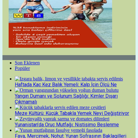
Son Eklenen
Popüler
Haftada Kaç Kez Balık Yemeli: Kalp İçin Ölçü Ne
Yangın Dumanı ve Solunum Sağlığı: Kimler Dışarı
Çıkmamalı
Meze Kültürü: Küçük Tabakla Yemek Neyi Değiştiriyor
Yunanistan’da Oruç Mutfağı: Nistisimo Beslenme
Fava, Mercimek, Nohut: Yunan Sofrasının Baklagilleri