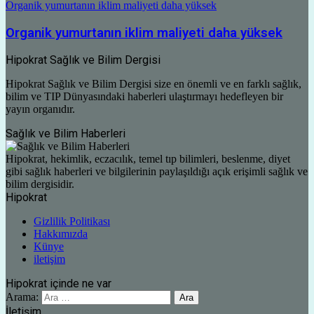
Organik yumurtanın iklim maliyeti daha yüksek
Organik yumurtanın iklim maliyeti daha yüksek
Hipokrat Sağlık ve Bilim Dergisi
Hipokrat Sağlık ve Bilim Dergisi size en önemli ve en farklı sağlık,
bilim ve TIP Dünyasındaki haberleri ulaştırmayı hedefleyen bir
yayın organıdır.
Sağlık ve Bilim Haberleri
Hipokrat, hekimlik, eczacılık, temel tıp bilimleri, beslenme, diyet
gibi sağlık haberleri ve bilgilerinin paylaşıldığı açık erişimli sağlık ve
bilim dergisidir.
Hipokrat
Gizlilik Politikası
Hakkımızda
Künye
iletişim
Hipokrat içinde ne var
Arama:
İletişim