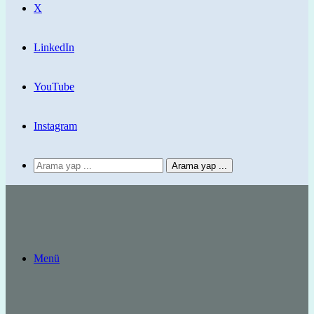
X
LinkedIn
YouTube
Instagram
Arama yap ...
Menü