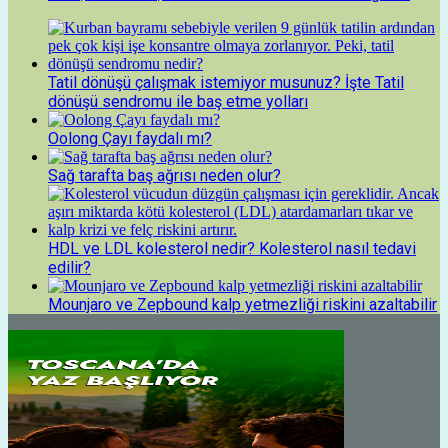
Tatil dönüşü çalışmak istemiyor musunuz? İşte Tatil
dönüşü sendromu ile baş etme yolları
Oolong Çayı faydalı mı?
Sağ tarafta baş ağrısı neden olur?
HDL ve LDL kolesterol nedir? Kolesterol nasıl tedavi
edilir?
Mounjaro ve Zepbound kalp yetmezliği riskini azaltabilir