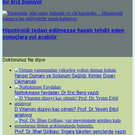
bir kriz büyüyor
Hipotiroidi tedavi edilmezse hayatı tehdit eden
sonuçlara yol açabilir
Doktorunuz Ne diyor
Yangın Dumanı ve Solunum Sağlığı: Kimler Dışarı
Çıkmamalı
Nattokinase faydaları: Dr Eric Berg yazdı
D Vitamini düzeyi kaç olmalı? Prof. Dr. Yeşim Erbil
anlatıyor
Prof. Dr. İlhan Gölbaşı: Sigara tüketen gençlerde yazın