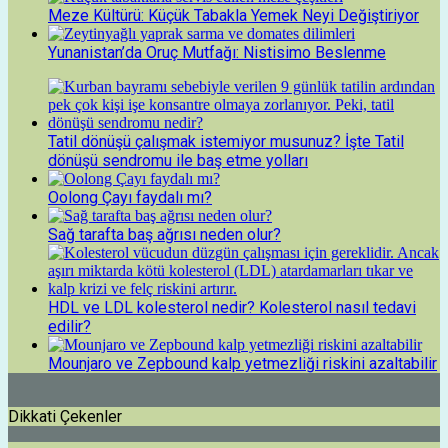
Meze Kültürü: Küçük Tabakla Yemek Neyi Değiştiriyor
Yunanistan’da Oruç Mutfağı: Nistisimo Beslenme
Tatil dönüşü çalışmak istemiyor musunuz? İşte Tatil
dönüşü sendromu ile baş etme yolları
Oolong Çayı faydalı mı?
Sağ tarafta baş ağrısı neden olur?
HDL ve LDL kolesterol nedir? Kolesterol nasıl tedavi
edilir?
Mounjaro ve Zepbound kalp yetmezliği riskini azaltabilir
Dikkati Çekenler