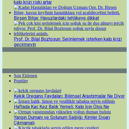
kalp krizi riski artar
Birsen Bilge: Havuzlardaki tehlikeye dikkat
Prof. Dr. Bilal Boztosun: Serinlemek isterken kalp krizi
geçirmeyin
Son Eklenen
Popüler
Kekik Oregano Faydaları: Bilimsel Araştırmalar Ne Diyor
Haftada Kaç Kez Balık Yemeli: Kalp İçin Ölçü Ne
Yangın Dumanı ve Solunum Sağlığı: Kimler Dışarı
Çıkmamalı