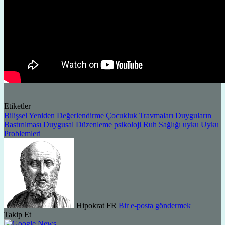
Etiketler
Bilişsel Yeniden Değerlendirme
Çocukluk Travmaları
Duyguların
Bastırılması
Duygusal Düzenleme
psikoloji
Ruh Sağlığı
uyku
Uyku
Problemleri
Hipokrat FR
Bir e-posta göndermek
Takip Et