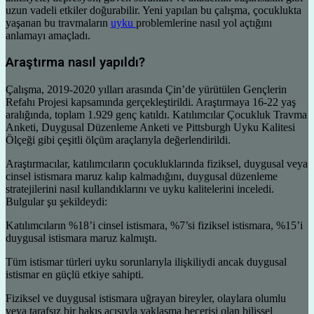
uzun vadeli etkiler doğurabilir. Yeni yapılan bu çalışma, çocuklukta
yaşanan bu travmaların
uyku
problemlerine nasıl yol açtığını
anlamayı amaçladı.
Araştırma nasıl yapıldı?
Çalışma, 2019-2020 yılları arasında Çin’de yürütülen Gençlerin
Refahı Projesi kapsamında gerçekleştirildi. Araştırmaya 16-22 yaş
aralığında, toplam 1.929 genç katıldı. Katılımcılar Çocukluk Travma
Anketi, Duygusal Düzenleme Anketi ve Pittsburgh Uyku Kalitesi
Ölçeği gibi çeşitli ölçüm araçlarıyla değerlendirildi.
Araştırmacılar, katılımcıların çocukluklarında fiziksel, duygusal veya
cinsel istismara maruz kalıp kalmadığını, duygusal düzenleme
stratejilerini nasıl kullandıklarını ve uyku kalitelerini inceledi.
Bulgular şu şekildeydi:
Katılımcıların %18’i cinsel istismara, %7’si fiziksel istismara, %15’i
duygusal istismara maruz kalmıştı.
Tüm istismar türleri uyku sorunlarıyla ilişkiliydi ancak duygusal
istismar en güçlü etkiye sahipti.
Fiziksel ve duygusal istismara uğrayan bireyler, olaylara olumlu
veya tarafsız bir bakış açısıyla yaklaşma becerisi olan bilişsel