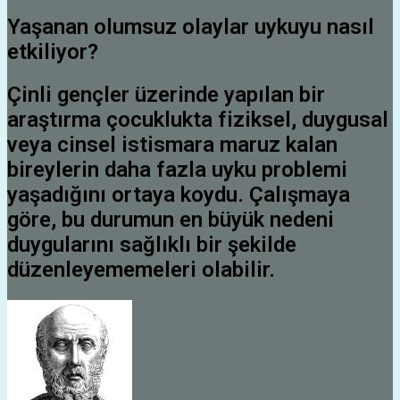
Yaşanan olumsuz olaylar uykuyu nasıl
etkiliyor?
Çinli gençler üzerinde yapılan bir
araştırma çocuklukta fiziksel, duygusal
veya cinsel istismara maruz kalan
bireylerin daha fazla uyku problemi
yaşadığını ortaya koydu. Çalışmaya
göre, bu durumun en büyük nedeni
duygularını sağlıklı bir şekilde
düzenleyememeleri olabilir.