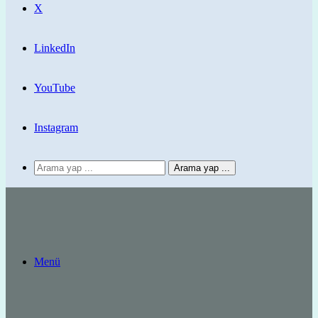
X
LinkedIn
YouTube
Instagram
Arama yap ...
Menü