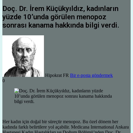
Doç. Dr. İrem Küçükyıldız, kadınların
yüzde 10’unda görülen menopoz
sonrası kanama hakkında bilgi verdi.
Hipokrat FR
Bir e-posta göndermek
0
Her kadın için doğal bir süreçtir menopoz. Bu özel dönem her
kadında farklı belirtilere yol açabilir. Medicana International Ankara
Hastanesi Kadın Hastalıkları ve Doğum Bölümü’nden Doç. Dr.