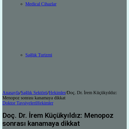
Medical Cihazlar
Sağlık Turizmi
Anasayfa
/
Sağlık Sektörü
/
Hekimler
/
Doç. Dr. İrem Küçükyıldız:
Menopoz sonrası kanamaya dikkat
Doktor Tavsiyeleri
Hekimler
Doç. Dr. İrem Küçükyıldız: Menopoz
sonrası kanamaya dikkat