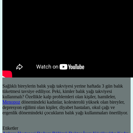
Sağlıklı bireylerin balık yağı takviyesi yerine haftada 3 gün balık
tüketmesi tavsiye ediliyor. Peki, kimler balık yağı takviyesi
kullanmalı? Özellikle kalp problemleri olan kişiler, hamileler,
Menopoz
dönemindeki kadınlar, kolesterolü yüksek olan bireyler,
depresyon eğilimi olan kişiler, diyabet hastaları, okul çağı ve
ergenlik dönemindeki çocukların balık yağı kullanmaları öneriliyor.
Etiketler