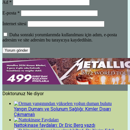
Ad
*
E-posta
*
İnternet sitesi
Daha sonraki yorumlarımda kullanılması için adım, e-posta
adresim ve site adresim bu tarayıcıya kaydedilsin.
Doktorunuz Ne diyor
Yangın Dumanı ve Solunum Sağlığı: Kimler Dışarı
Çıkmamalı
Nattokinase faydaları: Dr Eric Berg yazdı