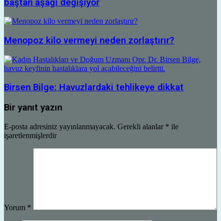
baştan aşağı değişiyor
Menopoz kilo vermeyi neden zorlaştırır?
Birsen Bilge: Havuzlardaki tehlikeye dikkat
Bir yanıt yazın
E-posta adresiniz yayınlanmayacak.
Gerekli alanlar
*
ile
işaretlenmişlerdir
Yorum
*