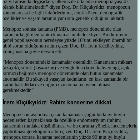
52 yıl arasında değişirken, ülkemizde ortalama menopoz yaşı 47
olarak bildirilmektedir” diyen Doç. Dr. Küçükyıldız, menopozun
zamanlaması ile ilgili faktörlerin ırk, etnik köken, demografik
özellikler ve yaşam tarzının yanı sıra genetik olduğunu aktardı.
Menopoz sonrası kanama (PMB), menopoz döneminde olan
kadınlarda görülen rahim kanamasını ifade ediyor. Bu durumun
genel popülasyonun neredeyse yüzde 10’unu etkileyen önemli bir
tıbbi sorun olduğunun altını çizen Doç. Dr. İrem Küçükyıldız,
konuşmasına şöyle devam etti:
“Menopoz dönemindeki kanamalar önemlidir. Kanamanın miktarı
(az-çok), süresi (kısa-uzun) ve renginden (koyu kahverengi, açık
kırmızı) bağımsız menopoz döneminde olan bütün kanamalar
anormaldir. Bu şikayeti yaşayan kadınların, en kısa zamanda bir
kadın hastalıkları ve doğum uzmanına muayene olması
gerekmektedir.”
İrem Küçükyıldız: Rahim kanserine dikkat
Menopoz sonrası ortaya çıkan kanamalar çoğunlukla iyi huylu
nedenlerden kaynaklansa da özellikle endometriyum (rahim)
kanserinin mutlaka düşünülmesi ve bu duruma yönelik incelemelerin
yaptırılması gerektiğinin altını çizen Doç. Dr. İrem Küçükyıldız,
menopoz sonrası kanama nedenlerinin yüzde 90’ının iyi huylu