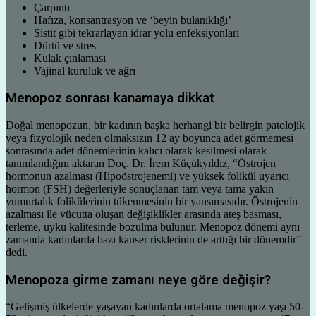
Çarpıntı
Hafıza, konsantrasyon ve ‘beyin bulanıklığı’
Sistit gibi tekrarlayan idrar yolu enfeksiyonları
Dürtü ve stres
Kulak çınlaması
Vajinal kuruluk ve ağrı
Menopoz sonrası kanamaya dikkat
Doğal menopozun, bir kadının başka herhangi bir belirgin patolojik
veya fizyolojik neden olmaksızın 12 ay boyunca adet görmemesi
sonrasında adet dönemlerinin kalıcı olarak kesilmesi olarak
tanımlandığını aktaran Doç. Dr. İrem Küçükyıldız, “Östrojen
hormonun azalması (Hipoöstrojenemi) ve yüksek folikül uyarıcı
hormon (FSH) değerleriyle sonuçlanan tam veya tama yakın
yumurtalık folikülerinin tükenmesinin bir yansımasıdır. Östrojenin
azalması ile vücutta oluşan değişiklikler arasında ateş basması,
terleme, uyku kalitesinde bozulma bulunur. Menopoz dönemi aynı
zamanda kadınlarda bazı kanser risklerinin de arttığı bir dönemdir”
dedi.
Menopoza girme zamanı neye göre değişir?
“Gelişmiş ülkelerde yaşayan kadınlarda ortalama menopoz yaşı 50-