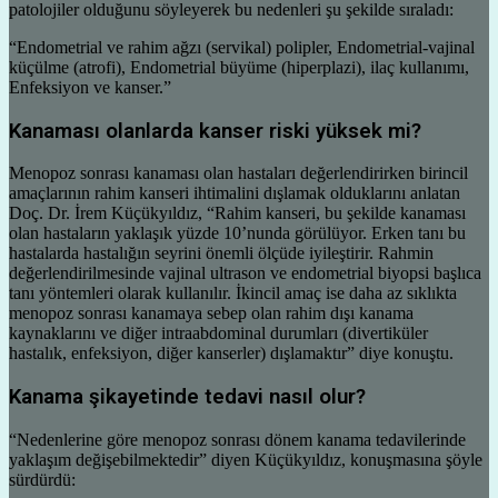
patolojiler olduğunu söyleyerek bu nedenleri şu şekilde sıraladı:
“Endometrial ve rahim ağzı (servikal) polipler, Endometrial-vajinal
küçülme (atrofi), Endometrial büyüme (hiperplazi), ilaç kullanımı,
Enfeksiyon ve kanser.”
Kanaması olanlarda kanser riski yüksek mi?
Menopoz sonrası kanaması olan hastaları değerlendirirken birincil
amaçlarının rahim kanseri ihtimalini dışlamak olduklarını anlatan
Doç. Dr. İrem Küçükyıldız, “Rahim kanseri, bu şekilde kanaması
olan hastaların yaklaşık yüzde 10’nunda görülüyor. Erken tanı bu
hastalarda hastalığın seyrini önemli ölçüde iyileştirir. Rahmin
değerlendirilmesinde vajinal ultrason ve endometrial biyopsi başlıca
tanı yöntemleri olarak kullanılır. İkincil amaç ise daha az sıklıkta
menopoz sonrası kanamaya sebep olan rahim dışı kanama
kaynaklarını ve diğer intraabdominal durumları (divertiküler
hastalık, enfeksiyon, diğer kanserler) dışlamaktır” diye konuştu.
Kanama şikayetinde tedavi nasıl olur?
“Nedenlerine göre menopoz sonrası dönem kanama tedavilerinde
yaklaşım değişebilmektedir” diyen Küçükyıldız, konuşmasına şöyle
sürdürdü: