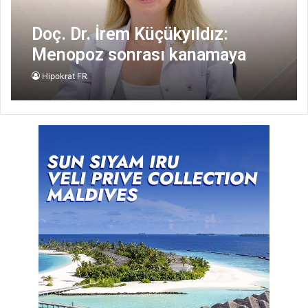
Doç. Dr. İrem Küçükyıldız:
Menopoz sonrası kanamaya
dikkat
Hipokrat FR