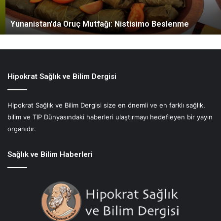
t
a
Yunanistan’da Oruç Mutfağı: Nistisimo Beslenme
n
’
d
a
O
r
Hipokrat Sağlık ve Bilim Dergisi
u
ç
Hipokrat Sağlık ve Bilim Dergisi size en önemli ve en farklı sağlık,
M
bilim ve TIP Dünyasındaki haberleri ulaştırmayı hedefleyen bir yayın
u
t
organıdır.
f
a
Sağlık ve Bilim Haberleri
ğ
ı
:
N
i
s
t