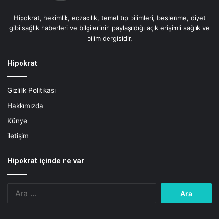
i
Hipokrat, hekimlik, eczacılık, temel tıp bilimleri, beslenme, diyet
s
gibi sağlık haberleri ve bilgilerinin paylaşıldığı açık erişimli sağlık ve
i
bilim dergisidir.
m
o
B
Hipokrat
e
s
Gizlilik Politikası
l
e
Hakkımızda
n
Künye
m
e
iletişim
Hipokrat içinde ne var
Arama: