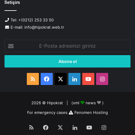
İletişim
Tel: +(0212) 253 33 50
E-mail: info@hipokrat.web.tr
E-
Posta
adresinizi
giriniz
RSS
Facebook
X
LinkedIn
YouTube
Instagram
2026 ©
Hipokrat
| (
xml
news
)
For emergency cases
Fenomen Hosting
RSS
Facebook
X
LinkedIn
YouTube
Instagram