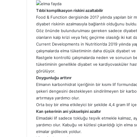
Tıbbi komplikasyon riskini azaltabilir
Food & Function dergisinde 2017 yılında yapılan bir m
diyabet riskinin azalmasıyla bağlantılı olduğunu buldu
Göz önünde bulundurulması gereken sadece diyabetin 
olanların kalp krizi veya felç geçirme olasılığı iki kat d
Current Developments in Nutrition’da 2019 yılında ya
çalışmalarda elma tüketiminin daha düşük diyabet ve ka
Rastgele kontrollü çalışmalarda neden ve sonucun beli
tüketiminin genellikle diyabet ve kardiyovasküler hasta
görülüyor.
Doygunluğu arttırır
Elmanın karbonhidrat içeriğinin bir kısmı lif formundadı
şekeri dengesini destekleyen sindirilmeyen bir karbon
artırmaya yardımcı olur.
Orta boy bir elma etkileyici bir şekilde 4,4 gram lif içer
Kan şekerinin ani yükselişini azaltır
Elmadaki lif sadece tokluğu teşvik etmekle kalmaz, ay
yardımcı olur. Kabuğu ve kütlesi çıkarıldığı için elma
elmalar gidilecek yoldur.