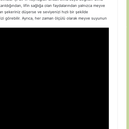
rıldığından, lifin sağlığa olan faydalarından yalnızca meyve
n şekeriniz düşerse ve seviyenizi hızlı bir şekilde
nizi görebilir. Ayrıca, her zaman ölçülü olarak meyve suyunun