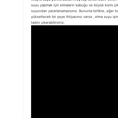
suyu yapmak için elmaların kabuğu ve büyük kısmı çıka
suyundan yararlanamazsınız. Bununla birlikte, eğer ka
yükseltecek bir şeye ihtiyacınız varsa , elma suyu işi
tadını çıkarabilirsiniz.