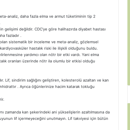
eta-analiz, daha fazla elma ve armut tüketiminin tip 2
.
gelişimi değildir. CDC’ye göre halihazırda diyabet hastası
aha fazladır .
pılan sistematik bir inceleme ve meta-analiz, gözlemsel
rdiyovasküler hastalık riski ile ilişkili olduğunu buldu.
rlenmesine yardımcı olan nötr bir etki vardı. Yani elma
lık oranları üzerinde nötr ila olumlu bir etkisi olduğu
r. Lif, sindirim sağlığını geliştiren, kolesterolü azaltan ve kan
hidrattır . Ayrıca öğünlerinize hacim katarak tokluğu
ir.
nı zamanda kan şekerindeki ani yükselişlerin azaltılmasına da
 suyunun lif içermeyeceğini unutmayın. Lif takviyesi için bütün