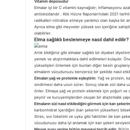
Vitamin deposudur
Elmalar iyi bir C vitamini kaynağıdır; inflamasyonu az
antioksidandır . Kök Hücre Raporları’ndaki 2021 tarihli
radikalleri nötralize etmeye yardımcı olan başka bir a
Ayrıca elma gibi meyveler yüksek sıvı içeriğine sahipti
olabilirler.
Elma sağlıklı beslenmeye nasıl dahil edilir?
Artık bildiğiniz gibi elmalar sağlıklı bir diyabet diyeti
yemek ve atıştırmalıklara dahil edilmeleri kolaydır. Ö
yükselişleri önlemek için bunları diğer besin grupları
elmaların vücudunuzu benzersiz bir şekilde nasıl etkil
Elmaları yağ ve proteinle eşleştirin:
Yağ ve protein, ka
sindirmesi daha uzun sürer. Sonuç olarak sizi daha u
önler. Elmaya yağ ve protein eklemek için yoğurt ve c
peynir ve kuruyemişlerden oluşan bir atıştırmalık yapı
Elmaların sizi nasıl etkilediğini görmek için kan şekerini
karbonhidrat içerdiğini (kan şekerini yükselten) bilsek
Stres, sıvı tüketimi ve uyku gibi faktörler de kan şeke
vücudunuzu daha iyi anlamak için kan şekeri seviyeniz
Meyve suyu yerine bütün meyveyi tercih edin:
Bütün e