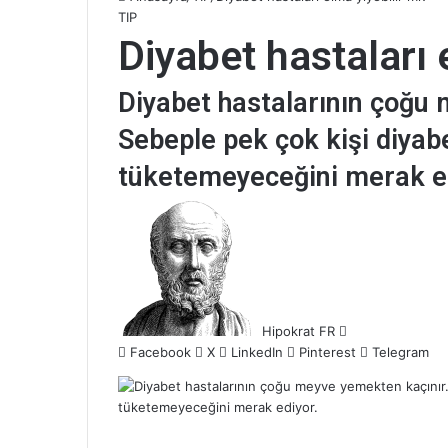
TIP
Diyabet hastaları 
Diyabet hastalarının çoğu
Sebeple pek çok kişi diyab
tüketemeyeceğini merak ed
B
i
r
e
-
p
Hipokrat FR
o
Facebook
X
LinkedIn
Pinterest
Telegram
s
t
a
g
ö