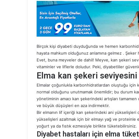
n
d
e
r
m
e
k
Birçok kişi diyabeti duyduğunda ve hemen karbonhidra
hayata mahkum olduğunuz anlamına gelmez . Şeker has
Evet, buna meyveler de dahil! Meyve, kan şekeri sev
vitaminler ve liflerle doludur. Peki, diyabetliler güvenl
Elma kan şekeri seviyesini 
Elmalar çoğunlukla karbonhidratlardan oluştuğu için k
normal olduğunu unutmamak önemlidir; bu durum kar
yönetiminin amacı kan şekerindeki artışları tamamen or
ve büyük düşüşleri en aza indirmektir.
Bir elmanın lif içeriği kan şekerindeki ani yükselişler
yükselişleri azaltmak için bir elmayı yağ ve proteinle 
yoğurt ya da fıstık ezmesiyle birlikte tüketebilirsiniz.
Diyabet hastaları için elma tüke