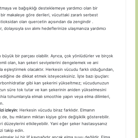
altmaya ve bağışıklığı desteklemeye yardımcı olan bir
 bir makaleye göre derileri, vücuttaki zararlı serbest
ntioksidan olan quercetin açısından da zengindir .
r, dolayısıyla sıvı alımı hedeflerinize ulaşmanıza yardımcı
nin büyük bir parçası olabilir. Ayrıca, çok yönlüdürler ve birçok
nemli olan, kan şekeri seviyelerini dengelemek ve ani
yla eşleştirmek olacaktır. Herkesin vücudu farklı olduğundan,
ediğine de dikkat etmek isteyeceksiniz. İşte bazı ipuçları:
rbonhidratlar gibi kan şekerini yükseltmez; vücudunuzun
zun süre tok tutar ve kan şekerinin aniden yükselmesini
hia tohumlarıyla elmalı smoothie yapın veya elma dilimleri,
n.
zi izleyin:
Herkesin vücudu biraz farklıdır. Elmanın
 de, bu miktarın miktarı kişiye göre değişiklik gösterebilir.
ri düzeylerini etkileyebilir. Yani eğer şeker hastasıysanız
i takip edin.
lmalar iyi bir lif kaynağıdır ancak elma suyu değildir. Elma