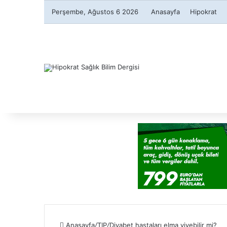
Perşembe, Ağustos 6 2026
Anasayfa
Hipokrat
Anasayfa
/
TIP
/
Diyabet hastaları elma yiyebilir mi?