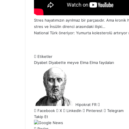
Stres hayatımızın ayrılmaz bir parçasıdır. Ama kronik h
stres ve
İnsülin direnci
arasındaki ilişki…
National Türk
öneriyor:
Yumurta kolesterolü artırıyor
Etiketler
Diyabet
Diyabette meyve
Elma
Elma faydaları
B
i
r
e
-
p
Hipokrat FR
o
Facebook
X
LinkedIn
Pinterest
Telegram
s
Takip Et
t
a
Paylaş