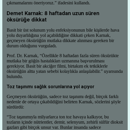
çıkmamalarını öneriyoruz.” ifadesini kullandı.
Demet Karnak: 8 haftadan uzun süren
öksürüğe dikkat
Basit bir üst solunum yolu enfeksiyonunun bile kişilerde hava
yolu duyarlılığına yol açabildiğine dikkati çeken Karnak,
geçmeyen öksürüğün mutlaka dikkate alınması gereken bir
durum olduğunu vurguladı.
Prof. Dr. Karnak, “Özellikle 8 haftadan fazla süren öksürükte
mutlaka bir göğüs hastalıkları uzmanına başvurulması
gerekiyor. Basit bir akciğer filmi, birtakım ek tetkiklerle
öksürüğün altta yatan sebebi kolaylıkla anlaşılabilir.” uyarısında
bulundu.
Toz taşınımı sağlık sorunlarına yol açıyor
Geçmeyen öksürüğün, sadece toz taşınımı değil, birçok farklı
nedenle de ortaya çıkabildiğini belirten Karnak, sözlerini şöyle
sürdürdü:
“Toz taşınımıyla milyarlarca ton toz havaya kalkıyor, bu
tozların içinde nütrientler, demir, selenyum, zehirli sülfür dioksit
gazları gibi birçok unsur var. Bunlar insanda sadece