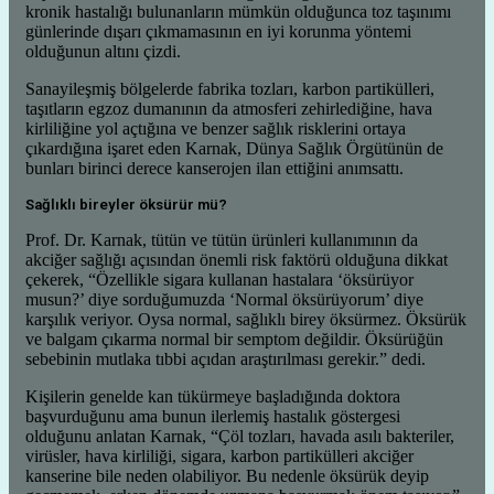
Sanayileşmiş bölgelerde fabrika tozları, karbon partikülleri,
taşıtların egzoz dumanının da atmosferi zehirlediğine, hava
kirliliğine yol açtığına ve benzer sağlık risklerini ortaya
çıkardığına işaret eden Karnak, Dünya Sağlık Örgütünün de
bunları birinci derece kanserojen ilan ettiğini anımsattı.
Sağlıklı bireyler öksürür mü?
Prof. Dr. Karnak, tütün ve tütün ürünleri kullanımının da
akciğer sağlığı açısından önemli risk faktörü olduğuna dikkat
çekerek, “Özellikle sigara kullanan hastalara ‘öksürüyor
musun?’ diye sorduğumuzda ‘Normal öksürüyorum’ diye
karşılık veriyor. Oysa normal, sağlıklı birey öksürmez. Öksürük
ve balgam çıkarma normal bir semptom değildir. Öksürüğün
sebebinin mutlaka tıbbi açıdan araştırılması gerekir.” dedi.
Kişilerin genelde kan tükürmeye başladığında doktora
başvurduğunu ama bunun ilerlemiş hastalık göstergesi
olduğunu anlatan Karnak, “Çöl tozları, havada asılı bakteriler,
virüsler, hava kirliliği, sigara, karbon partikülleri akciğer
kanserine bile neden olabiliyor. Bu nedenle öksürük deyip