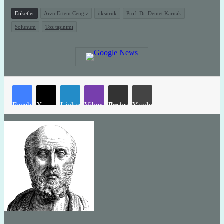
Etiketler
Arzu Ertem Cengiz
öksürük
Prof. Dr. Demet Karnak
Solunum
Toz taşınımı
Facebook
X
LinkedIn
Viber
E-Posta ile paylaş
Yazdır