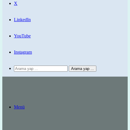
X
LinkedIn
YouTube
Instagram
Arama yap ...
Menü