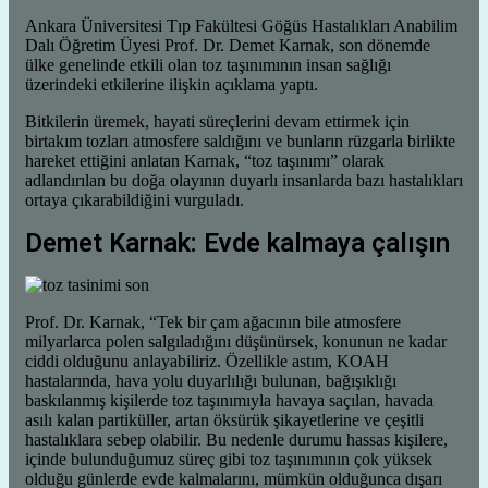
Ankara Üniversitesi Tıp Fakültesi Göğüs Hastalıkları Anabilim
Dalı Öğretim Üyesi Prof. Dr. Demet Karnak, son dönemde
ülke genelinde etkili olan toz taşınımının insan sağlığı
üzerindeki etkilerine ilişkin açıklama yaptı.
Bitkilerin üremek, hayati süreçlerini devam ettirmek için
birtakım tozları atmosfere saldığını ve bunların rüzgarla birlikte
hareket ettiğini anlatan Karnak, “toz taşınımı” olarak
adlandırılan bu doğa olayının duyarlı insanlarda bazı hastalıkları
ortaya çıkarabildiğini vurguladı.
Demet Karnak: Evde kalmaya çalışın
Prof. Dr. Karnak, “Tek bir çam ağacının bile atmosfere
milyarlarca polen salgıladığını düşünürsek, konunun ne kadar
ciddi olduğunu anlayabiliriz. Özellikle astım, KOAH
hastalarında, hava yolu duyarlılığı bulunan, bağışıklığı
baskılanmış kişilerde toz taşınımıyla havaya saçılan, havada
asılı kalan partiküller, artan öksürük şikayetlerine ve çeşitli
hastalıklara sebep olabilir. Bu nedenle durumu hassas kişilere,
içinde bulunduğumuz süreç gibi toz taşınımının çok yüksek
olduğu günlerde evde kalmalarını, mümkün olduğunca dışarı