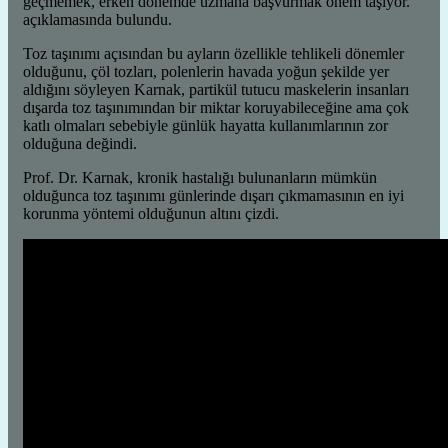
geçmemek, erken dönemde uzmana başvurmak önem taşıyor.”
açıklamasında bulundu.
Toz taşınımı açısından bu ayların özellikle tehlikeli dönemler
olduğunu, çöl tozları, polenlerin havada yoğun şekilde yer
aldığını söyleyen Karnak, partikül tutucu maskelerin insanları
dışarda toz taşınımından bir miktar koruyabileceğine ama çok
katlı olmaları sebebiyle günlük hayatta kullanımlarının zor
olduğuna değindi.
Prof. Dr. Karnak, kronik hastalığı bulunanların mümkün
olduğunca toz taşınımı günlerinde dışarı çıkmamasının en iyi
korunma yöntemi olduğunun altını çizdi.