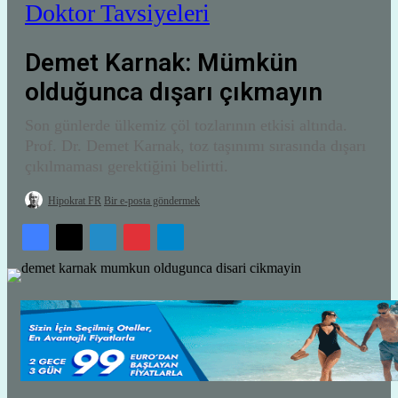
Doktor Tavsiyeleri
Demet Karnak: Mümkün
olduğunca dışarı çıkmayın
Son günlerde ülkemiz çöl tozlarının etkisi altında.
Prof. Dr. Demet Karnak, toz taşınımı sırasında dışarı
çıkılmaması gerektiğini belirtti.
Hipokrat FR
Bir e-posta göndermek