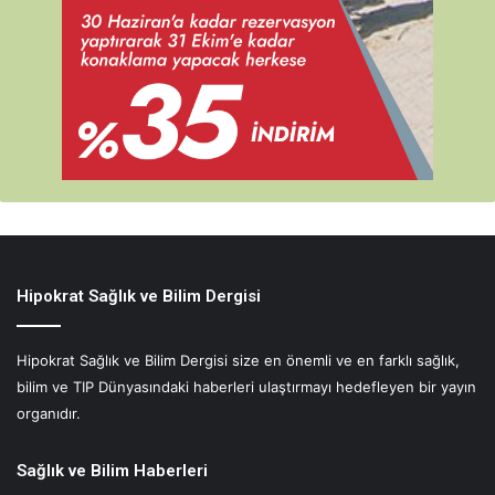
D
e
ğ
i
ş
t
i
r
i
y
o
r
Hipokrat Sağlık ve Bilim Dergisi
Hipokrat Sağlık ve Bilim Dergisi size en önemli ve en farklı sağlık,
bilim ve TIP Dünyasındaki haberleri ulaştırmayı hedefleyen bir yayın
organıdır.
Sağlık ve Bilim Haberleri