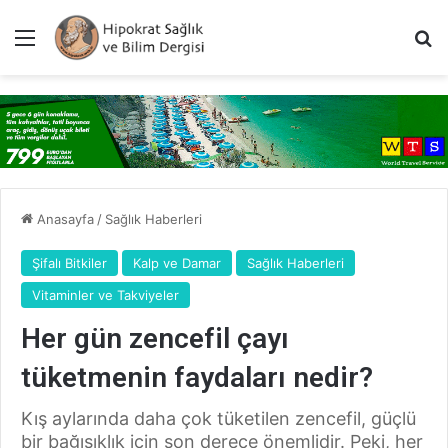
Menü
A
Anasayfa
/
Sağlık Haberleri
Şifalı Bitkiler
Kalp ve Damar
Sağlık Haberleri
Vitaminler ve Takviyeler
Her gün zencefil çayı
tüketmenin faydaları nedir?
Kış aylarında daha çok tüketilen zencefil, güçlü
bir bağışıklık için son derece önemlidir. Peki, her