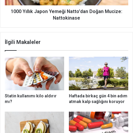
a
ı
n
k
1000 Yıllık Japon Yemeği Natto'dan Doğan Mucize:
e
J
Nattokinase
d
a
e
p
n
o
İlgili Makaleler
b
n
u
Y
l
e
a
m
n
e
t
ğ
ı
i
y
N
a
a
Statin kullanımı kilo aldırır
Haftada birkaç gün 4 bin adım
ş
t
mı?
atmak kalp sağlığını koruyor
a
t
n
o
ı
'
y
d
o
a