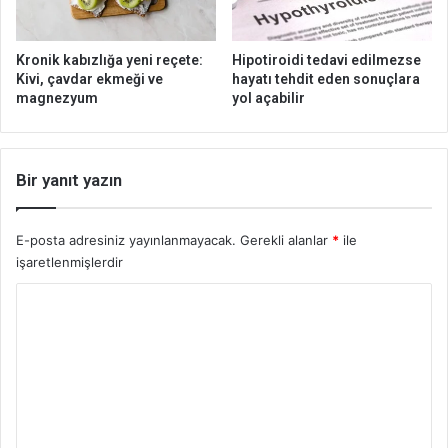
r
n
?
D
o
Kronik kabızlığa yeni reçete:
Hipotiroidi tedavi edilmezse
ğ
Kivi, çavdar ekmeği ve
hayatı tehdit eden sonuçlara
a
magnezyum
yol açabilir
n
M
u
c
Bir yanıt yazın
i
z
E-posta adresiniz yayınlanmayacak.
Gerekli alanlar
*
ile
e
:
işaretlenmişlerdir
N
Y
a
t
o
t
r
o
k
u
i
m
n
*