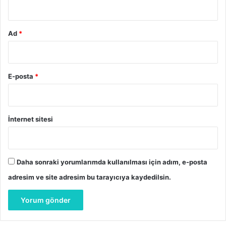
a
s
e
Ad
*
E-posta
*
İnternet sitesi
Daha sonraki yorumlarımda kullanılması için adım, e-posta
adresim ve site adresim bu tarayıcıya kaydedilsin.