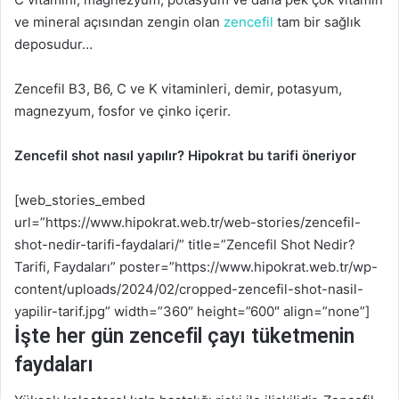
ve mineral açısından zengin olan
zencefil
tam bir sağlık
deposudur…
Zencefil B3, B6, C ve K vitaminleri, demir, potasyum,
magnezyum, fosfor ve çinko içerir.
Zencefil shot nasıl yapılır? Hipokrat bu tarifi öneriyor
[web_stories_embed
url=”https://www.hipokrat.web.tr/web-stories/zencefil-
shot-nedir-tarifi-faydalari/” title=”Zencefil Shot Nedir?
Tarifi, Faydaları” poster=”https://www.hipokrat.web.tr/wp-
content/uploads/2024/02/cropped-zencefil-shot-nasil-
yapilir-tarif.jpg” width=”360″ height=”600″ align=”none”]
İşte her gün zencefil çayı tüketmenin
faydaları