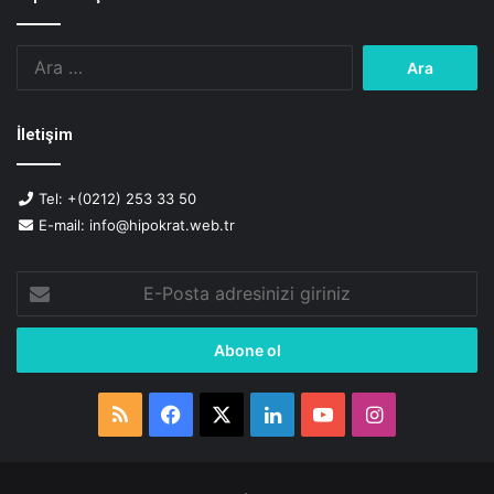
Arama:
İletişim
Tel: +(0212) 253 33 50
E-mail: info@hipokrat.web.tr
E-
Posta
adresinizi
giriniz
RSS
Facebook
X
LinkedIn
YouTube
Instagram