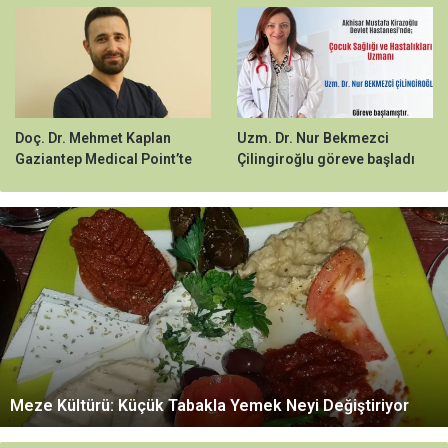
Doç. Dr. Mehmet Kaplan
Uzm. Dr. Nur Bekmezci
Gaziantep Medical Point’te
Çilingiroğlu göreve başladı
M
e
z
e
K
ü
l
t
ü
Meze Kültürü: Küçük Tabakla Yemek Neyi Değiştiriyor
r
ü
: