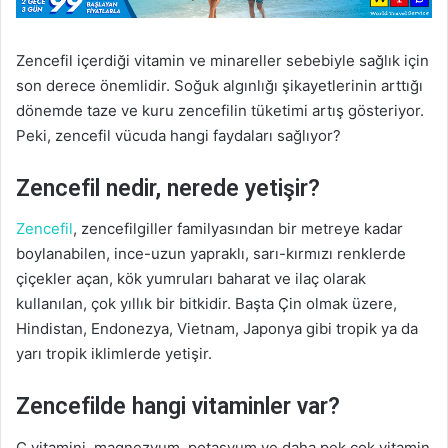
m
e
Zencefil içerdiği vitamin ve minareller sebebiyle sağlık için
k
son derece önemlidir. Soğuk algınlığı şikayetlerinin arttığı
dönemde taze ve kuru zencefilin tüketimi artış gösteriyor.
Peki, zencefil vücuda hangi faydaları sağlıyor?
Zencefil nedir, nerede yetişir?
Zencefil
, zencefilgiller familyasından bir metreye kadar
boylanabilen, ince-uzun yapraklı, sarı-kırmızı renklerde
çiçekler açan, kök yumruları baharat ve ilaç olarak
kullanılan, çok yıllık bir bitkidir. Başta Çin olmak üzere,
Hindistan, Endonezya, Vietnam, Japonya gibi tropik ya da
yarı tropik iklimlerde yetişir.
Zencefilde hangi vitaminler var?
C vitamini, magnezyum, potasyum ve daha pek çok vitamin