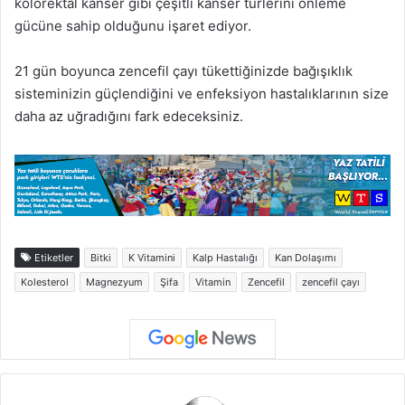
kolorektal kanser gibi çeşitli kanser türlerini önleme
gücüne sahip olduğunu işaret ediyor.
21 gün boyunca zencefil çayı tükettiğinizde bağışıklık
sisteminizin güçlendiğini ve enfeksiyon hastalıklarının size
daha az uğradığını fark edeceksiniz.
Etiketler
Bitki
K Vitamini
Kalp Hastalığı
Kan Dolaşımı
Kolesterol
Magnezyum
Şifa
Vitamin
Zencefil
zencefil çayı