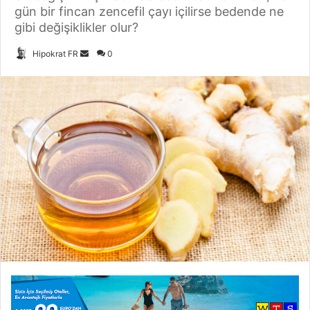
gün bir fincan zencefil çayı içilirse bedende ne
gibi değişiklikler olur?
Hipokrat FR
B
0
i
r
e
-
p
o
s
t
a
g
ö
n
d
e
r