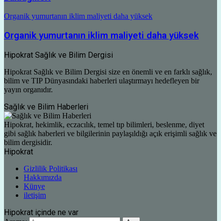
Organik yumurtanın iklim maliyeti daha yüksek
Organik yumurtanın iklim maliyeti daha yüksek
Hipokrat Sağlık ve Bilim Dergisi
Hipokrat Sağlık ve Bilim Dergisi size en önemli ve en farklı sağlık,
bilim ve TIP Dünyasındaki haberleri ulaştırmayı hedefleyen bir
yayın organıdır.
Sağlık ve Bilim Haberleri
Hipokrat, hekimlik, eczacılık, temel tıp bilimleri, beslenme, diyet
gibi sağlık haberleri ve bilgilerinin paylaşıldığı açık erişimli sağlık ve
bilim dergisidir.
Hipokrat
Gizlilik Politikası
Hakkımızda
Künye
iletişim
Hipokrat içinde ne var