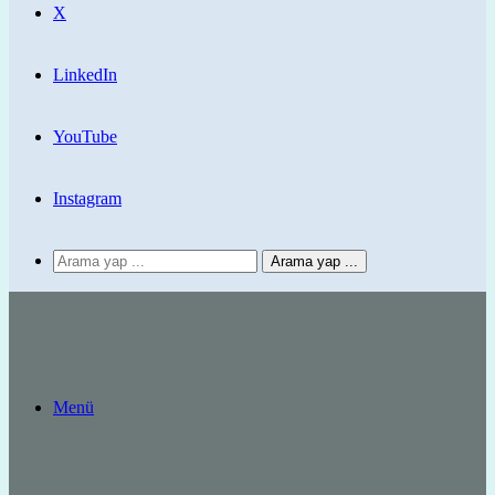
X
LinkedIn
YouTube
Instagram
Arama yap ...
Menü