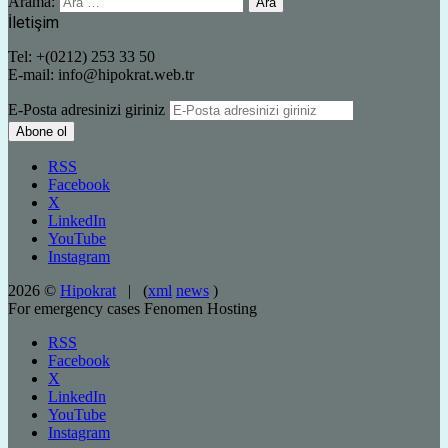
Arama:
İletişim
Tel: +(0212) 253 33 50
E-mail: info@hipokrat.web.tr
E-Posta adresinizi giriniz
RSS
Facebook
X
LinkedIn
YouTube
Instagram
2026 ©
Hipokrat
| (
xml
news
)
For emergency cases
Fenomen Hosting
RSS
Facebook
X
LinkedIn
YouTube
Instagram