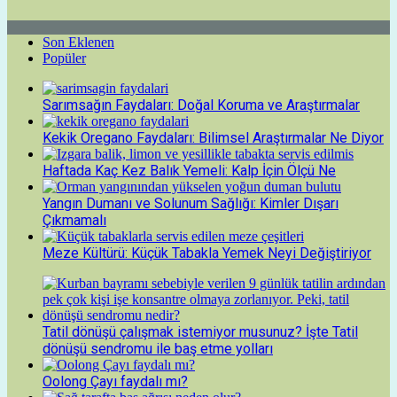
Son Eklenen
Popüler
Sarımsağın Faydaları: Doğal Koruma ve Araştırmalar
Kekik Oregano Faydaları: Bilimsel Araştırmalar Ne Diyor
Haftada Kaç Kez Balık Yemeli: Kalp İçin Ölçü Ne
Yangın Dumanı ve Solunum Sağlığı: Kimler Dışarı
Çıkmamalı
Meze Kültürü: Küçük Tabakla Yemek Neyi Değiştiriyor
Tatil dönüşü çalışmak istemiyor musunuz? İşte Tatil
dönüşü sendromu ile baş etme yolları
Oolong Çayı faydalı mı?