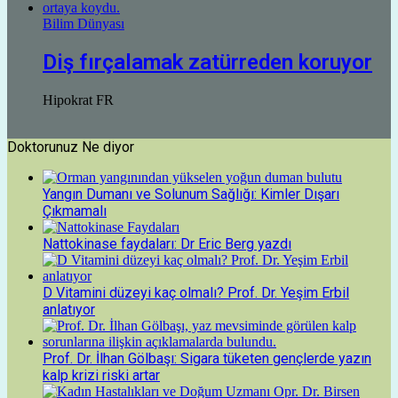
Bilim Dünyası
Diş fırçalamak zatürreden koruyor
Hipokrat FR
Doktorunuz Ne diyor
Yangın Dumanı ve Solunum Sağlığı: Kimler Dışarı
Çıkmamalı
Nattokinase faydaları: Dr Eric Berg yazdı
D Vitamini düzeyi kaç olmalı? Prof. Dr. Yeşim Erbil
anlatıyor
Prof. Dr. İlhan Gölbaşı: Sigara tüketen gençlerde yazın
kalp krizi riski artar