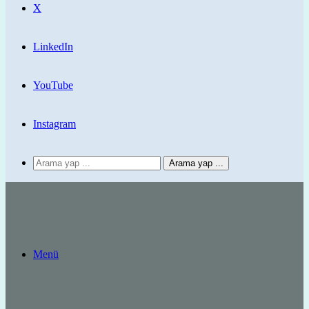
X
LinkedIn
YouTube
Instagram
Arama yap ...
Menü