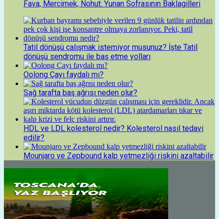
Fava, Mercimek, Nohut: Yunan Sofrasının Baklagilleri
Tatil dönüşü çalışmak istemiyor musunuz? İşte Tatil
dönüşü sendromu ile baş etme yolları
Oolong Çayı faydalı mı?
Sağ tarafta baş ağrısı neden olur?
HDL ve LDL kolesterol nedir? Kolesterol nasıl tedavi
edilir?
Mounjaro ve Zepbound kalp yetmezliği riskini azaltabilir