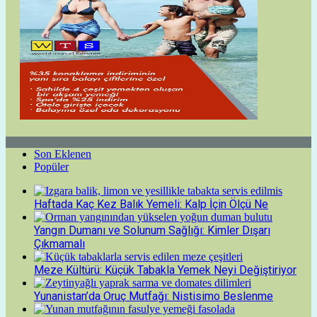
Son Eklenen
Popüler
Haftada Kaç Kez Balık Yemeli: Kalp İçin Ölçü Ne
Yangın Dumanı ve Solunum Sağlığı: Kimler Dışarı
Çıkmamalı
Meze Kültürü: Küçük Tabakla Yemek Neyi Değiştiriyor
Yunanistan’da Oruç Mutfağı: Nistisimo Beslenme