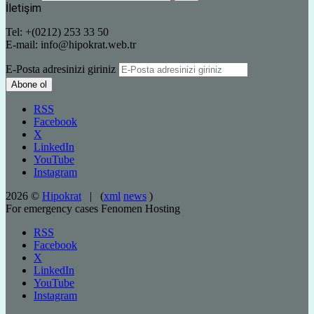
İletişim
Tel: +(0212) 253 33 50
E-mail: info@hipokrat.web.tr
E-Posta adresinizi giriniz
RSS
Facebook
X
LinkedIn
YouTube
Instagram
2026 ©
Hipokrat
| (
xml
news
)
For emergency cases
Fenomen Hosting
RSS
Facebook
X
LinkedIn
YouTube
Instagram