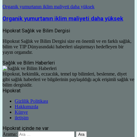
Organik yumurtanın iklim maliyeti daha yüksek
Organik yumurtanın iklim maliyeti daha yüksek
Hipokrat Sağlık ve Bilim Dergisi
Hipokrat Sağlık ve Bilim Dergisi size en önemli ve en farklı sağlık,
bilim ve TIP Dünyasındaki haberleri ulaştırmayı hedefleyen bir
yayın organıdır.
Sağlık ve Bilim Haberleri
Hipokrat, hekimlik, eczacılık, temel tıp bilimleri, beslenme, diyet
gibi sağlık haberleri ve bilgilerinin paylaşıldığı açık erişimli sağlık ve
bilim dergisidir.
Hipokrat
Gizlilik Politikası
Hakkımızda
Künye
iletişim
Hipokrat içinde ne var
Arama: