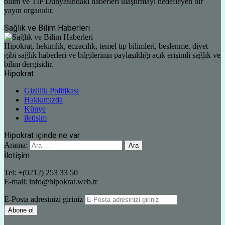
bilim ve TIP Dünyasındaki haberleri ulaştırmayı hedefleyen bir
yayın organıdır.
Sağlık ve Bilim Haberleri
Hipokrat, hekimlik, eczacılık, temel tıp bilimleri, beslenme, diyet
gibi sağlık haberleri ve bilgilerinin paylaşıldığı açık erişimli sağlık ve
bilim dergisidir.
Hipokrat
Gizlilik Politikası
Hakkımızda
Künye
iletişim
Hipokrat içinde ne var
Arama:
İletişim
Tel: +(0212) 253 33 50
E-mail: info@hipokrat.web.tr
E-Posta adresinizi giriniz