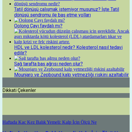
Tatil dönüşü çalışmak istemiyor musunuz? İşte Tatil
dönüşü sendromu ile baş etme yolları
Oolong Çayı faydalı mı?
HDL ve LDL kolesterol nedir? Kolesterol nasıl tedavi
edilir?
Sağ tarafta baş ağrısı neden olur?
Mounjaro ve Zepbound kalp yetmezliği riskini azaltabilir
Dikkati Çekenler
Haftada Kaç Kez Balık Yemeli: Kalp İçin Ölçü Ne