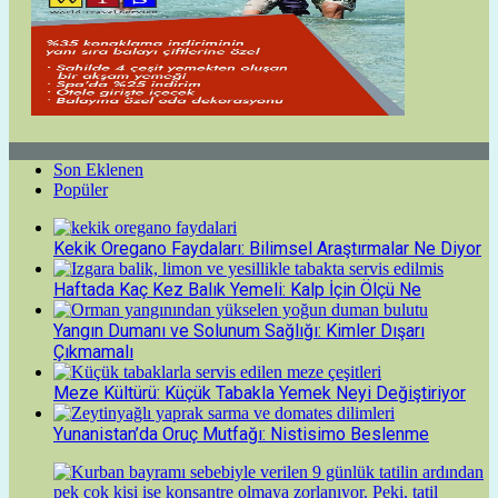
Son Eklenen
Popüler
Kekik Oregano Faydaları: Bilimsel Araştırmalar Ne Diyor
Haftada Kaç Kez Balık Yemeli: Kalp İçin Ölçü Ne
Yangın Dumanı ve Solunum Sağlığı: Kimler Dışarı
Çıkmamalı
Meze Kültürü: Küçük Tabakla Yemek Neyi Değiştiriyor
Yunanistan’da Oruç Mutfağı: Nistisimo Beslenme