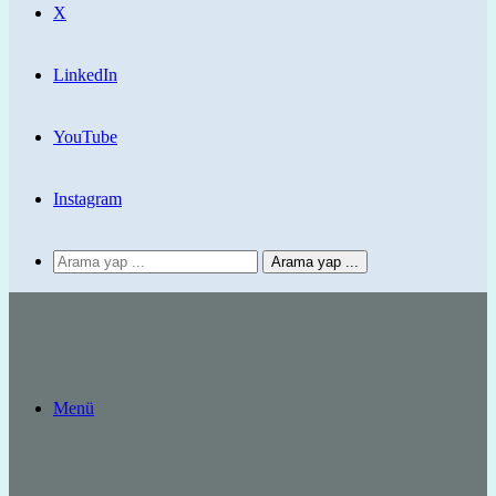
X
LinkedIn
YouTube
Instagram
Arama yap ...
Menü