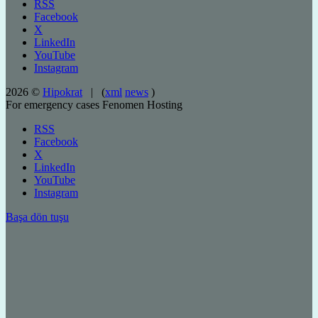
RSS
Facebook
X
LinkedIn
YouTube
Instagram
2026 ©
Hipokrat
| (
xml
news
)
For emergency cases
Fenomen Hosting
RSS
Facebook
X
LinkedIn
YouTube
Instagram
Başa dön tuşu