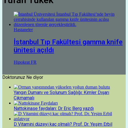
Tufan Tükek
Hastaneler
İstanbul Tıp Fakültesi gamma knife
ünitesi açıldı
Hipokrat FR
Doktorunuz Ne diyor
Yangın Dumanı ve Solunum Sağlığı: Kimler Dışarı
Çıkmamalı
Nattokinase faydaları: Dr Eric Berg yazdı
D Vitamini düzeyi kaç olmalı? Prof. Dr. Yeşim Erbil