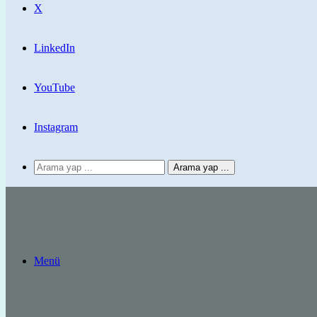
X
LinkedIn
YouTube
Instagram
Arama yap ...
Menü