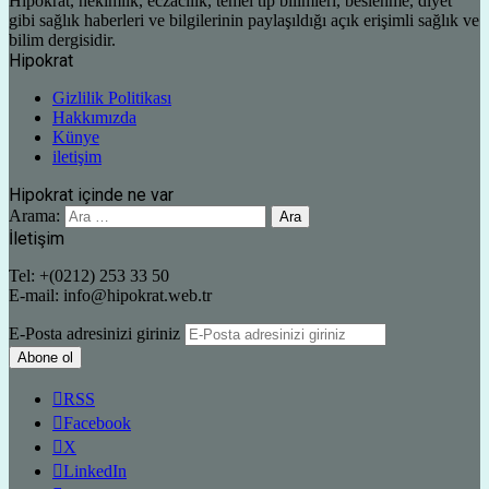
Hipokrat, hekimlik, eczacılık, temel tıp bilimleri, beslenme, diyet
gibi sağlık haberleri ve bilgilerinin paylaşıldığı açık erişimli sağlık ve
bilim dergisidir.
Hipokrat
Gizlilik Politikası
Hakkımızda
Künye
iletişim
Hipokrat içinde ne var
Arama:
İletişim
Tel: +(0212) 253 33 50
E-mail: info@hipokrat.web.tr
E-Posta adresinizi giriniz
RSS
Facebook
X
LinkedIn