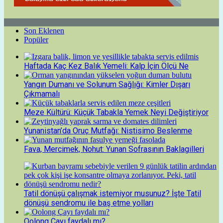
Son Eklenen
Popüler
Haftada Kaç Kez Balık Yemeli: Kalp İçin Ölçü Ne
Yangın Dumanı ve Solunum Sağlığı: Kimler Dışarı
Çıkmamalı
Meze Kültürü: Küçük Tabakla Yemek Neyi Değiştiriyor
Yunanistan’da Oruç Mutfağı: Nistisimo Beslenme
Fava, Mercimek, Nohut: Yunan Sofrasının Baklagilleri
Tatil dönüşü çalışmak istemiyor musunuz? İşte Tatil
dönüşü sendromu ile baş etme yolları
Oolong Çayı faydalı mı?