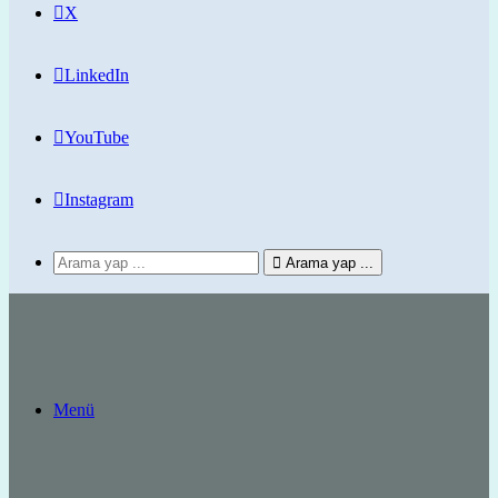
X
LinkedIn
YouTube
Instagram
Arama yap ...
Menü