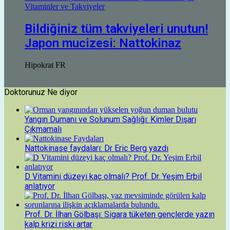
Vitaminler ve Takviyeler
Bildiğiniz tüm takviyeleri unutun!
Japon mucizesi: Nattokinaz
Hipokrat FR
Doktorunuz Ne diyor
Yangın Dumanı ve Solunum Sağlığı: Kimler Dışarı
Çıkmamalı
Nattokinase faydaları: Dr Eric Berg yazdı
D Vitamini düzeyi kaç olmalı? Prof. Dr. Yeşim Erbil
anlatıyor
Prof. Dr. İlhan Gölbaşı: Sigara tüketen gençlerde yazın
kalp krizi riski artar