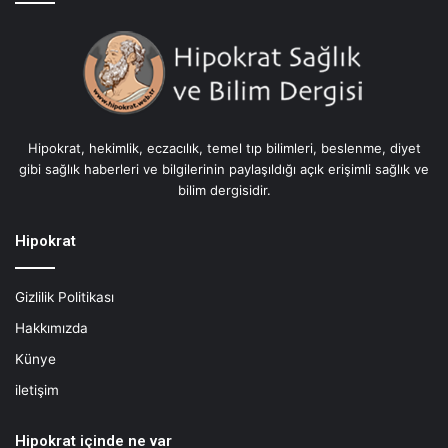
ı
:
N
i
s
t
i
Hipokrat, hekimlik, eczacılık, temel tıp bilimleri, beslenme, diyet
s
gibi sağlık haberleri ve bilgilerinin paylaşıldığı açık erişimli sağlık ve
i
bilim dergisidir.
m
o
B
Hipokrat
e
s
Gizlilik Politikası
l
e
Hakkımızda
n
Künye
m
e
iletişim
Hipokrat içinde ne var