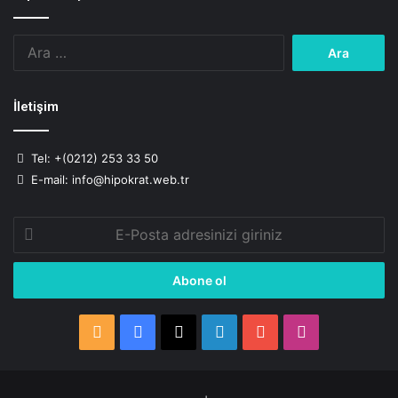
Arama:
İletişim
Tel: +(0212) 253 33 50
E-mail: info@hipokrat.web.tr
E-
Posta
adresinizi
giriniz
RSS
Facebook
X
LinkedIn
YouTube
Instagram