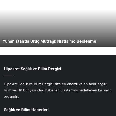
n
a
n
i
s
t
a
Yunanistan’da Oruç Mutfağı: Nistisimo Beslenme
n
’
d
a
O
r
Hipokrat Sağlık ve Bilim Dergisi
u
ç
Hipokrat Sağlık ve Bilim Dergisi size en önemli ve en farklı sağlık,
M
bilim ve TIP Dünyasındaki haberleri ulaştırmayı hedefleyen bir yayın
u
t
organıdır.
f
a
Sağlık ve Bilim Haberleri
ğ