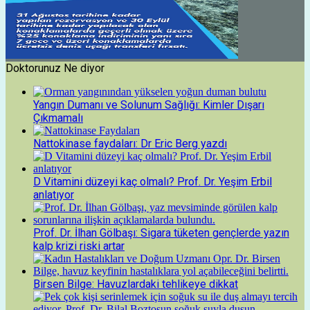
Doktorunuz Ne diyor
Yangın Dumanı ve Solunum Sağlığı: Kimler Dışarı
Çıkmamalı
Nattokinase faydaları: Dr Eric Berg yazdı
D Vitamini düzeyi kaç olmalı? Prof. Dr. Yeşim Erbil
anlatıyor
Prof. Dr. İlhan Gölbaşı: Sigara tüketen gençlerde yazın
kalp krizi riski artar
Birsen Bilge: Havuzlardaki tehlikeye dikkat