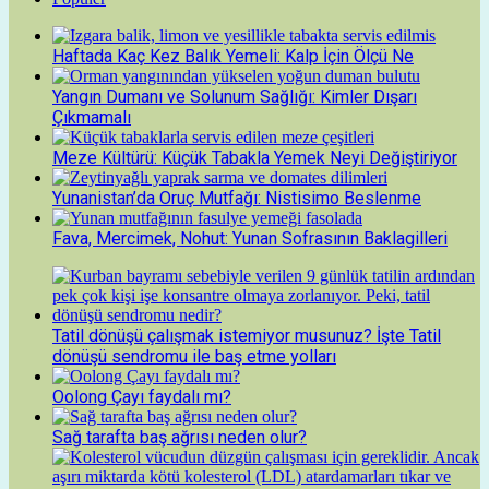
Haftada Kaç Kez Balık Yemeli: Kalp İçin Ölçü Ne
Yangın Dumanı ve Solunum Sağlığı: Kimler Dışarı
Çıkmamalı
Meze Kültürü: Küçük Tabakla Yemek Neyi Değiştiriyor
Yunanistan’da Oruç Mutfağı: Nistisimo Beslenme
Fava, Mercimek, Nohut: Yunan Sofrasının Baklagilleri
Tatil dönüşü çalışmak istemiyor musunuz? İşte Tatil
dönüşü sendromu ile baş etme yolları
Oolong Çayı faydalı mı?
Sağ tarafta baş ağrısı neden olur?