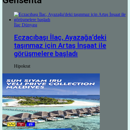
Gensenta
İlaç Dünyası
Eczacıbaşı İlaç, Ayazağa’deki
taşınmaz için Artaş İnşaat ile
görüşmelere başladı
Hipokrat