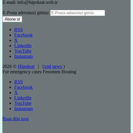
E-mail: info@hipokrat.web.tr
E-Posta adresinizi giriniz
RSS
Facebook
X
LinkedIn
YouTube
Instagram
2026 ©
Hipokrat
| (
xml
news
)
For emergency cases
Fenomen Hosting
RSS
Facebook
X
LinkedIn
YouTube
Instagram
Başa dön tuşu