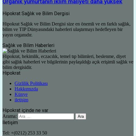
Organik yumurtanın iklim maliyeti daha yüksek
Hipokrat Sağlık ve Bilim Dergisi
Hipokrat Sağlık ve Bilim Dergisi size en önemli ve en farklı sağlık,
bilim ve TIP Dünyasındaki haberleri ulaştırmayı hedefleyen bir
yayın organıdır.
Sağlık ve Bilim Haberleri
Hipokrat, hekimlik, eczacılık, temel tıp bilimleri, beslenme, diyet
gibi sağlık haberleri ve bilgilerinin paylaşıldığı açık erişimli sağlık ve
bilim dergisidir.
Hipokrat
Gizlilik Politikası
Hakkımızda
Künye
iletişim
Hipokrat içinde ne var
Arama:
İletişim
Tel: +(0212) 253 33 50