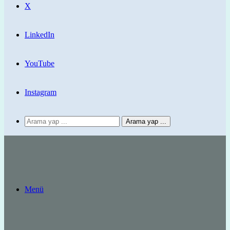
X
LinkedIn
YouTube
Instagram
Arama yap ...
Menü