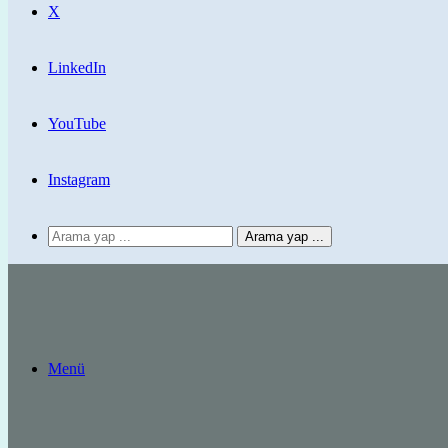
X
LinkedIn
YouTube
Instagram
Arama yap ...
Menü