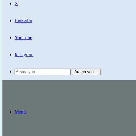
X
LinkedIn
YouTube
Instagram
Arama yap ...
Menü