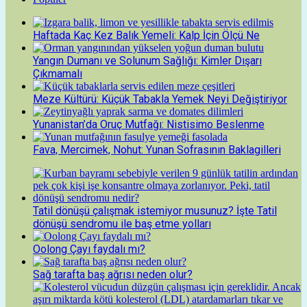
Haftada Kaç Kez Balık Yemeli: Kalp İçin Ölçü Ne
Yangın Dumanı ve Solunum Sağlığı: Kimler Dışarı
Çıkmamalı
Meze Kültürü: Küçük Tabakla Yemek Neyi Değiştiriyor
Yunanistan’da Oruç Mutfağı: Nistisimo Beslenme
Fava, Mercimek, Nohut: Yunan Sofrasının Baklagilleri
Tatil dönüşü çalışmak istemiyor musunuz? İşte Tatil
dönüşü sendromu ile baş etme yolları
Oolong Çayı faydalı mı?
Sağ tarafta baş ağrısı neden olur?