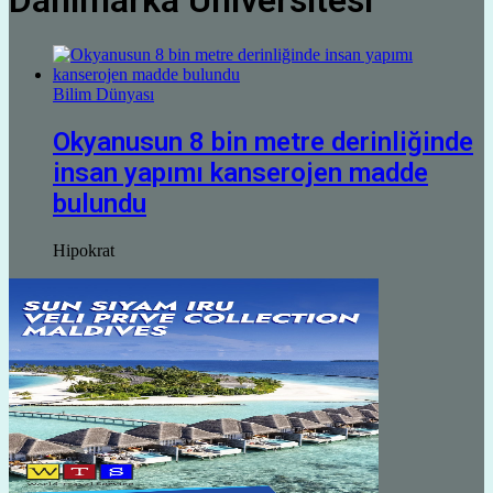
Danimarka Üniversitesi
Bilim Dünyası
Okyanusun 8 bin metre derinliğinde
insan yapımı kanserojen madde
bulundu
Hipokrat