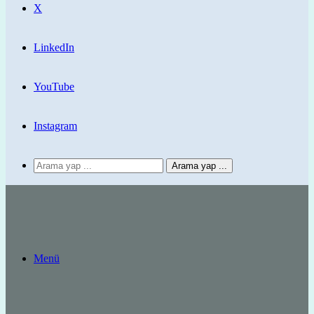
X
LinkedIn
YouTube
Instagram
Arama yap ...
Menü