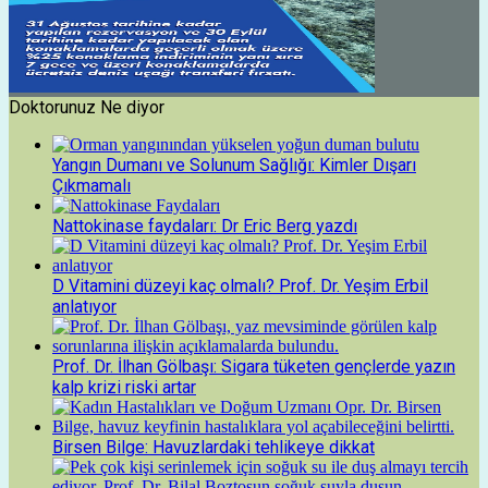
Doktorunuz Ne diyor
Yangın Dumanı ve Solunum Sağlığı: Kimler Dışarı
Çıkmamalı
Nattokinase faydaları: Dr Eric Berg yazdı
D Vitamini düzeyi kaç olmalı? Prof. Dr. Yeşim Erbil
anlatıyor
Prof. Dr. İlhan Gölbaşı: Sigara tüketen gençlerde yazın
kalp krizi riski artar
Birsen Bilge: Havuzlardaki tehlikeye dikkat