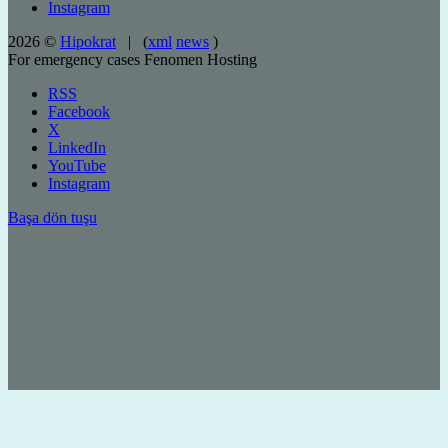
Instagram
2026 ©
Hipokrat
| (
xml
news
)
For emergency cases
Fenomen Hosting
RSS
Facebook
X
LinkedIn
YouTube
Instagram
Başa dön tuşu