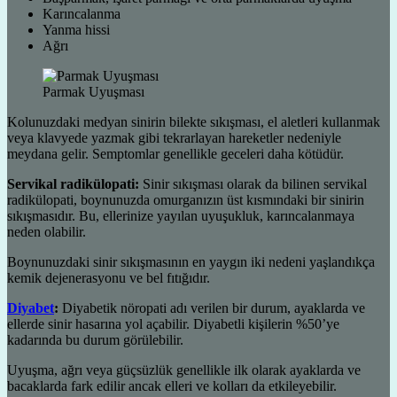
Karıncalanma
Yanma hissi
Ağrı
Parmak Uyuşması
Kolunuzdaki medyan sinirin bilekte sıkışması, el aletleri kullanmak
veya klavyede yazmak gibi tekrarlayan hareketler nedeniyle
meydana gelir. Semptomlar genellikle geceleri daha kötüdür.
Servikal radikülopati:
Sinir sıkışması olarak da bilinen servikal
radikülopati, boynunuzda omurganızın üst kısmındaki bir sinirin
sıkışmasıdır. Bu, ellerinize yayılan uyuşukluk, karıncalanmaya
neden olabilir.
Boynunuzdaki sinir sıkışmasının en yaygın iki nedeni yaşlandıkça
kemik dejenerasyonu ve bel fıtığıdır.
Diyabet
:
Diyabetik nöropati adı verilen bir durum, ayaklarda ve
ellerde sinir hasarına yol açabilir. Diyabetli kişilerin %50’ye
kadarında bu durum görülebilir.
Uyuşma, ağrı veya güçsüzlük genellikle ilk olarak ayaklarda ve
bacaklarda fark edilir ancak elleri ve kolları da etkileyebilir.