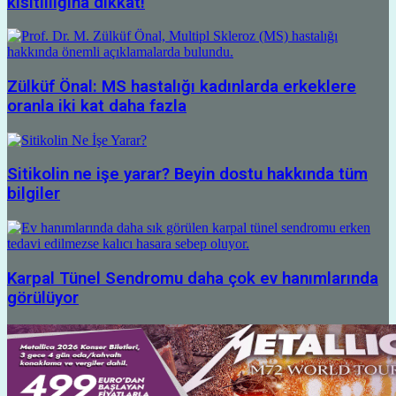
kısıtlılığına dikkat!
Zülküf Önal: MS hastalığı kadınlarda erkeklere
oranla iki kat daha fazla
Sitikolin ne işe yarar? Beyin dostu hakkında tüm
bilgiler
Karpal Tünel Sendromu daha çok ev hanımlarında
görülüyor