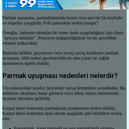
Parmak uyuşması, parmaklarınızda kısmi veya tam bir his kaybıdır
ve nispeten yaygındır. Peki parmaklar neden uyuşur?
Örneğin, farkında olmadan bir sinire baskı uyguladığınız için eliniz
“uykuya dalabilir”. Pozisyon değiştirdiğinizde bu his genellikle
ortadan kalkacaktır.
Bununla birlikte, geçmeyen veya yavaş yavaş kötüleşen parmak
uyuşması, tıbbi tedavi gerektirebilecek altta yatan bir sağlık
durumunun işareti olabilir.
Parmak uyuşması nedenleri nelerdir?
Vücudunuzdaki sinirler, beyninize mesaj iletmekten sorumludur. Bu
sinirlerin sıkışması, hasar görmesi veya tahriş olması durumunda
uyuşma meydana gelebilir.
Karpal tünel sendromu parmakların uyuşmasına neden olabilir.
Karpal tünel sendromu tipik olarak aşağıdaki gibi belirtilere neden
olur:
Başparmak, işaret parmağı ve orta parmaklarda uyuşma