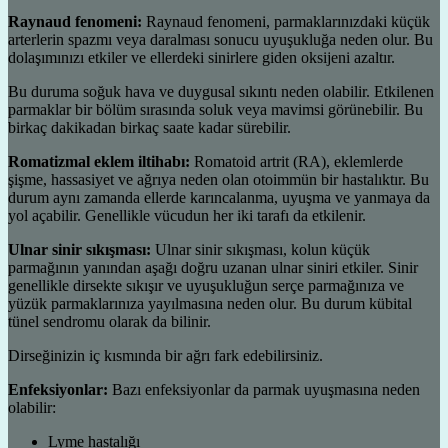
Raynaud fenomeni:
Raynaud fenomeni, parmaklarınızdaki küçük
arterlerin spazmı veya daralması sonucu uyuşukluğa neden olur. Bu
dolaşımınızı etkiler ve ellerdeki sinirlere giden oksijeni azaltır.
Bu duruma soğuk hava ve duygusal sıkıntı neden olabilir. Etkilenen
parmaklar bir bölüm sırasında soluk veya mavimsi görünebilir. Bu
birkaç dakikadan birkaç saate kadar sürebilir.
Romatizmal eklem iltihabı:
Romatoid artrit (RA), eklemlerde
şişme, hassasiyet ve ağrıya neden olan otoimmün bir hastalıktır. Bu
durum aynı zamanda ellerde karıncalanma, uyuşma ve yanmaya da
yol açabilir. Genellikle vücudun her iki tarafı da etkilenir.
Ulnar sinir sıkışması:
Ulnar sinir sıkışması, kolun küçük
parmağının yanından aşağı doğru uzanan ulnar siniri etkiler. Sinir
genellikle dirsekte sıkışır ve uyuşukluğun serçe parmağınıza ve
yüzük parmaklarınıza yayılmasına neden olur. Bu durum kübital
tünel sendromu olarak da bilinir.
Dirseğinizin iç kısmında bir ağrı fark edebilirsiniz.
Enfeksiyonlar:
Bazı enfeksiyonlar da parmak uyuşmasına neden
olabilir:
Lyme hastalığı