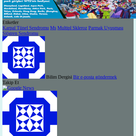
Etiketler
Karpal Tünel Sendromu
Ms
Multipl Skleroz
Parmak Uyuşması
Sjögren Sendromu
Bilim Dergisi
Bir e-posta göndermek
Takip Et