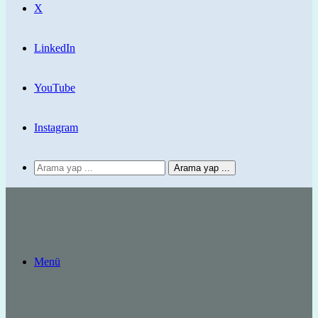
X
LinkedIn
YouTube
Instagram
Arama yap ...
Menü