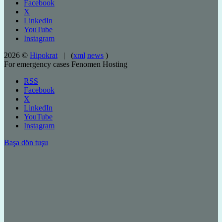
Facebook
X
LinkedIn
YouTube
Instagram
2026 ©
Hipokrat
| (
xml
news
)
For emergency cases
Fenomen Hosting
RSS
Facebook
X
LinkedIn
YouTube
Instagram
Başa dön tuşu