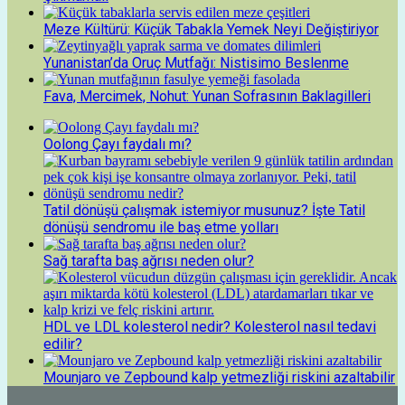
Meze Kültürü: Küçük Tabakla Yemek Neyi Değiştiriyor
Yunanistan’da Oruç Mutfağı: Nistisimo Beslenme
Fava, Mercimek, Nohut: Yunan Sofrasının Baklagilleri
Oolong Çayı faydalı mı?
Tatil dönüşü çalışmak istemiyor musunuz? İşte Tatil
dönüşü sendromu ile baş etme yolları
Sağ tarafta baş ağrısı neden olur?
HDL ve LDL kolesterol nedir? Kolesterol nasıl tedavi
edilir?
Mounjaro ve Zepbound kalp yetmezliği riskini azaltabilir