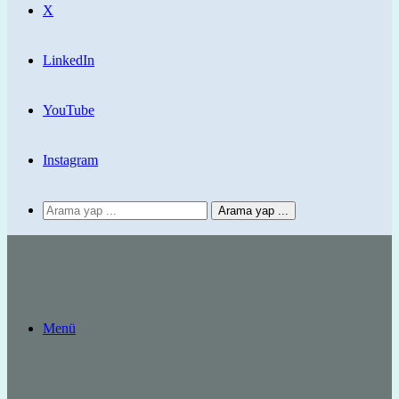
X
LinkedIn
YouTube
Instagram
Arama yap ...
Menü