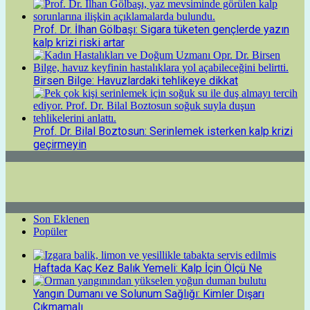
Prof. Dr. İlhan Gölbaşı: Sigara tüketen gençlerde yazın
kalp krizi riski artar
Birsen Bilge: Havuzlardaki tehlikeye dikkat
Prof. Dr. Bilal Boztosun: Serinlemek isterken kalp krizi
geçirmeyin
Son Eklenen
Popüler
Haftada Kaç Kez Balık Yemeli: Kalp İçin Ölçü Ne
Yangın Dumanı ve Solunum Sağlığı: Kimler Dışarı
Çıkmamalı