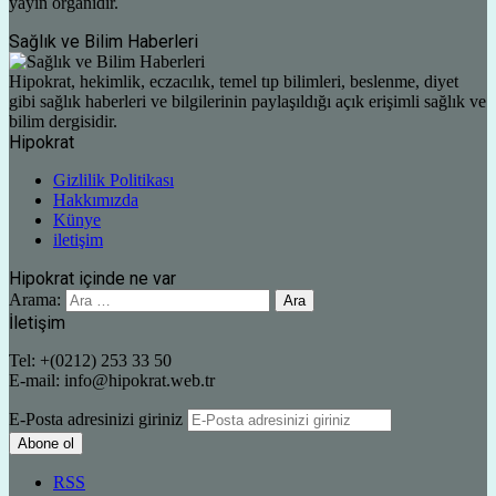
yayın organıdır.
Sağlık ve Bilim Haberleri
Hipokrat, hekimlik, eczacılık, temel tıp bilimleri, beslenme, diyet
gibi sağlık haberleri ve bilgilerinin paylaşıldığı açık erişimli sağlık ve
bilim dergisidir.
Hipokrat
Gizlilik Politikası
Hakkımızda
Künye
iletişim
Hipokrat içinde ne var
Arama:
İletişim
Tel: +(0212) 253 33 50
E-mail: info@hipokrat.web.tr
E-Posta adresinizi giriniz
RSS