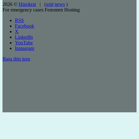
2026 ©
Hipokrat
| (
xml
news
)
For emergency cases
Fenomen Hosting
RSS
Facebook
X
LinkedIn
YouTube
Instagram
Başa dön tuşu