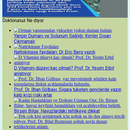
Doktorunuz Ne diyor
Yangın Dumanı ve Solunum Sağlığı: Kimler Dışarı
Çıkmamalı
Nattokinase faydaları: Dr Eric Berg yazdı
D Vitamini düzeyi kaç olmalı? Prof. Dr. Yeşim Erbil
anlatıyor
Prof. Dr. İlhan Gölbaşı: Sigara tüketen gençlerde yazın
kalp krizi riski artar
Birsen Bilge: Havuzlardaki tehlikeye dikkat