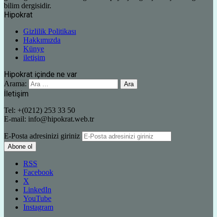
bilim dergisidir.
Hipokrat
Gizlilik Politikası
Hakkımızda
Künye
iletişim
Hipokrat içinde ne var
Arama:
İletişim
Tel: +(0212) 253 33 50
E-mail: info@hipokrat.web.tr
E-Posta adresinizi giriniz
RSS
Facebook
X
LinkedIn
YouTube
Instagram