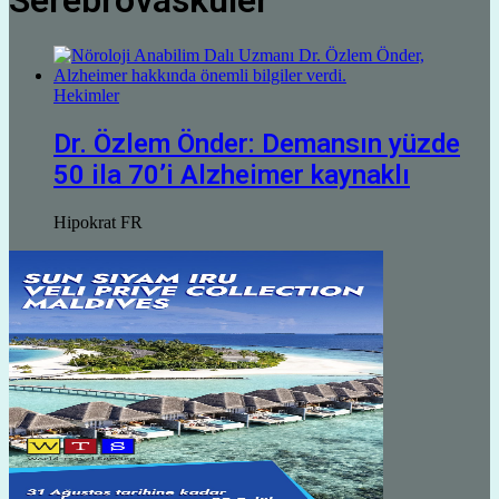
Serebrovasküler
Hekimler
Dr. Özlem Önder: Demansın yüzde
50 ila 70’i Alzheimer kaynaklı
Hipokrat FR