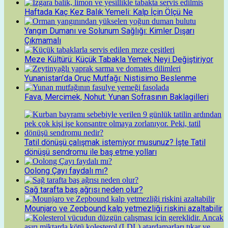
Haftada Kaç Kez Balık Yemeli: Kalp İçin Ölçü Ne
Yangın Dumanı ve Solunum Sağlığı: Kimler Dışarı
Çıkmamalı
Meze Kültürü: Küçük Tabakla Yemek Neyi Değiştiriyor
Yunanistan’da Oruç Mutfağı: Nistisimo Beslenme
Fava, Mercimek, Nohut: Yunan Sofrasının Baklagilleri
Tatil dönüşü çalışmak istemiyor musunuz? İşte Tatil
dönüşü sendromu ile baş etme yolları
Oolong Çayı faydalı mı?
Sağ tarafta baş ağrısı neden olur?
Mounjaro ve Zepbound kalp yetmezliği riskini azaltabilir