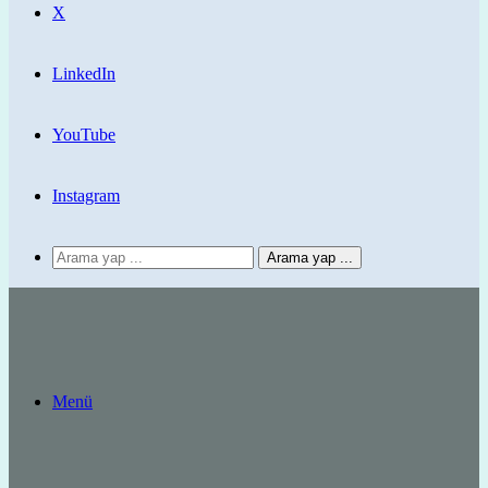
X
LinkedIn
YouTube
Instagram
Arama yap ...
Menü