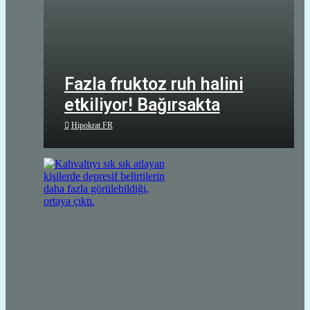
Fazla fruktoz ruh halini
etkiliyor! Bağırsakta
emilemeyen şeker kaygıyı
Hipokrat FR
artırıyor