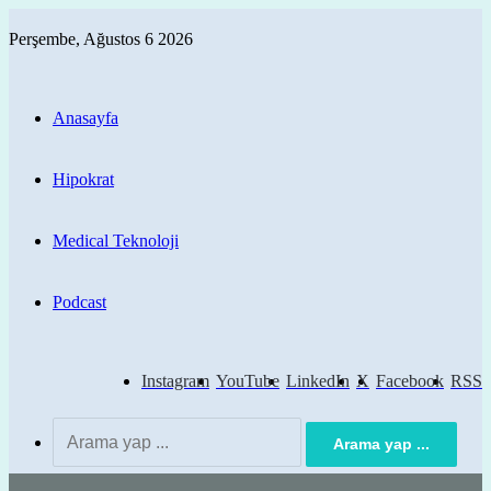
Perşembe, Ağustos 6 2026
Anasayfa
Hipokrat
Medical Teknoloji
Podcast
Instagram
YouTube
LinkedIn
X
Facebook
RSS
Arama yap ...