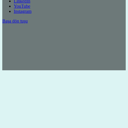
LinkedIn
YouTube
Instagram
Başa dön tuşu