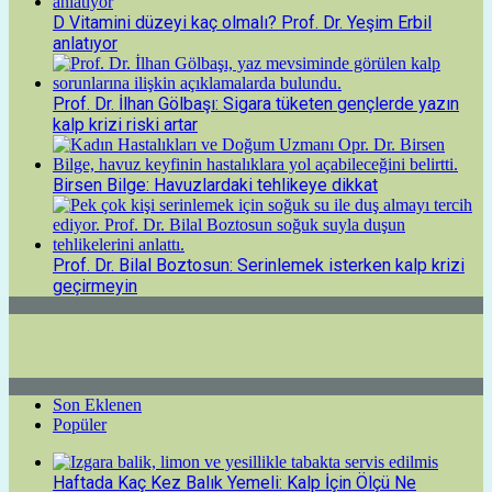
D Vitamini düzeyi kaç olmalı? Prof. Dr. Yeşim Erbil
anlatıyor
Prof. Dr. İlhan Gölbaşı: Sigara tüketen gençlerde yazın
kalp krizi riski artar
Birsen Bilge: Havuzlardaki tehlikeye dikkat
Prof. Dr. Bilal Boztosun: Serinlemek isterken kalp krizi
geçirmeyin
Son Eklenen
Popüler
Haftada Kaç Kez Balık Yemeli: Kalp İçin Ölçü Ne