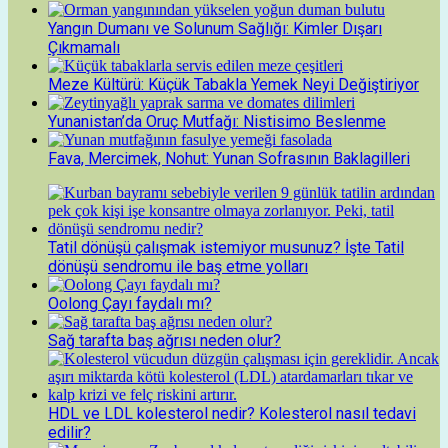
Yangın Dumanı ve Solunum Sağlığı: Kimler Dışarı
Çıkmamalı
Meze Kültürü: Küçük Tabakla Yemek Neyi Değiştiriyor
Yunanistan’da Oruç Mutfağı: Nistisimo Beslenme
Fava, Mercimek, Nohut: Yunan Sofrasının Baklagilleri
Tatil dönüşü çalışmak istemiyor musunuz? İşte Tatil
dönüşü sendromu ile baş etme yolları
Oolong Çayı faydalı mı?
Sağ tarafta baş ağrısı neden olur?
HDL ve LDL kolesterol nedir? Kolesterol nasıl tedavi
edilir?