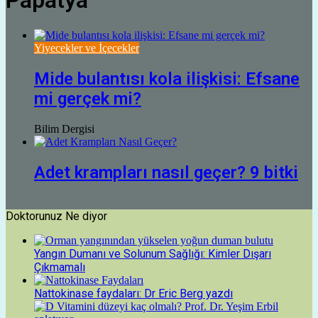
Papatya
Yiyecekler ve İçecekler
Mide bulantısı kola ilişkisi: Efsane
mi gerçek mi?
Bilim Dergisi
Adet krampları nasıl geçer? 9 bitki
Doktorunuz Ne diyor
Yangın Dumanı ve Solunum Sağlığı: Kimler Dışarı
Çıkmamalı
Nattokinase faydaları: Dr Eric Berg yazdı