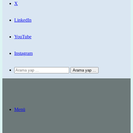
X
LinkedIn
YouTube
Instagram
Arama yap ...
Menü