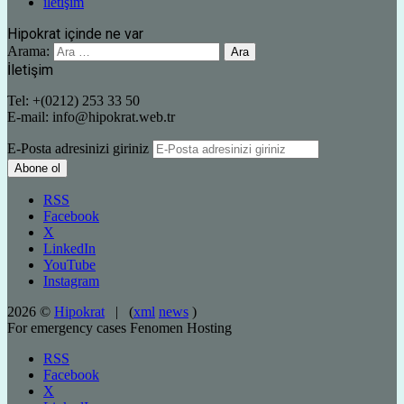
iletişim
Hipokrat içinde ne var
Arama:
İletişim
Tel: +(0212) 253 33 50
E-mail: info@hipokrat.web.tr
E-Posta adresinizi giriniz
RSS
Facebook
X
LinkedIn
YouTube
Instagram
2026 ©
Hipokrat
| (
xml
news
)
For emergency cases
Fenomen Hosting
RSS
Facebook
X