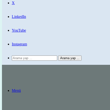
X
LinkedIn
YouTube
Instagram
Arama yap ...
Menü