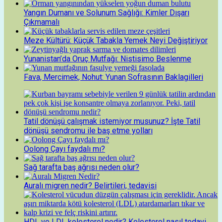
Yangın Dumanı ve Solunum Sağlığı: Kimler Dışarı
Çıkmamalı
Meze Kültürü: Küçük Tabakla Yemek Neyi Değiştiriyor
Yunanistan’da Oruç Mutfağı: Nistisimo Beslenme
Fava, Mercimek, Nohut: Yunan Sofrasının Baklagilleri
Tatil dönüşü çalışmak istemiyor musunuz? İşte Tatil
dönüşü sendromu ile baş etme yolları
Oolong Çayı faydalı mı?
Sağ tarafta baş ağrısı neden olur?
Auralı migren nedir? Belirtileri, tedavisi
HDL ve LDL kolesterol nedir? Kolesterol nasıl tedavi