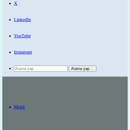
X
LinkedIn
YouTube
Instagram
Arama yap ...
Menü