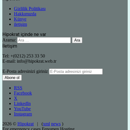
Gizlilik Politikası
Hakkımızda
Künye
iletişim
Hipokrat içinde ne var
Arama:
İletişim
Tel: +(0212) 253 33 50
E-mail: info@hipokrat.web.tr
E-Posta adresinizi giriniz
RSS
Facebook
X
LinkedIn
YouTube
Instagram
2026 ©
Hipokrat
| (
xml
news
)
For emergency cases
Fenomen Hosting