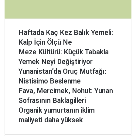
H
Haftada Kaç Kez Balık Yemeli:
a
Kalp İçin Ölçü Ne
f
t
M
Meze Kültürü: Küçük Tabakla
a
e
Yemek Neyi Değiştiriyor
d
z
a
e
Y
Yunanistan’da Oruç Mutfağı:
K
K
u
Nistisimo Beslenme
a
ü
n
ç
l
a
F
Fava, Mercimek, Nohut: Yunan
K
t
n
a
Sofrasının Baklagilleri
e
ü
i
v
z
r
s
a
O
Organik yumurtanın iklim
B
ü
t
,
r
maliyeti daha yüksek
a
:
a
M
g
l
K
n
e
a
ı
ü
’
r
n