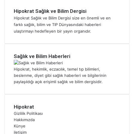
k
ç
d
c
i
Y
ü
a
Hipokrat Sağlık ve Bilim Dergisi
i
k
e
k
O
m
y
Hipokrat Sağlık ve Bilim Dergisi size en önemli ve en
m
T
r
e
u
farklı sağlık, bilim ve TIP Dünyasındaki haberleri
e
a
u
k
m
ulaştırmayı hedefleyen bir yayın organıdır.
l
b
ç
,
u
i
a
M
N
r
:
k
u
o
t
K
l
t
h
a
Sağlık ve Bilim Haberleri
a
a
f
u
n
l
Y
a
t
ı
Hipokrat, hekimlik, eczacılık, temel tıp bilimleri,
p
e
ğ
:
n
beslenme, diyet gibi sağlık haberleri ve bilgilerinin
İ
m
ı
Y
i
paylaşıldığı açık erişimli sağlık ve bilim dergisidir.
ç
e
:
u
k
i
k
N
n
l
n
N
i
a
i
Ö
e
s
n
m
Hipokrat
l
y
t
S
m
Gizlilik Politikası
ç
i
i
o
a
Hakkımızda
ü
D
s
f
l
Künye
N
e
i
r
i
iletişim