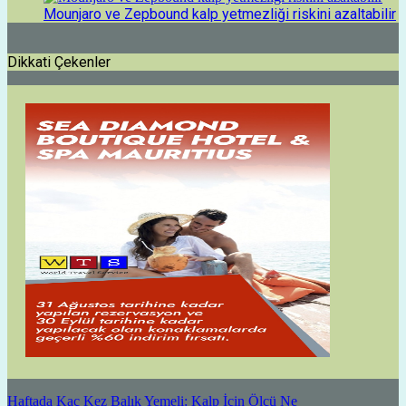
Mounjaro ve Zepbound kalp yetmezliği riskini azaltabilir
Dikkati Çekenler
Haftada Kaç Kez Balık Yemeli: Kalp İçin Ölçü Ne