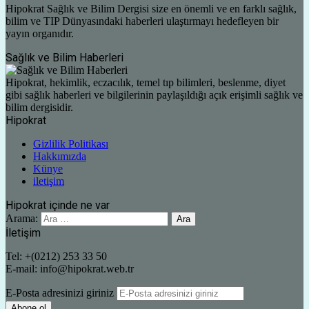
Hipokrat Sağlık ve Bilim Dergisi size en önemli ve en farklı sağlık,
bilim ve TIP Dünyasındaki haberleri ulaştırmayı hedefleyen bir
yayın organıdır.
Sağlık ve Bilim Haberleri
Hipokrat, hekimlik, eczacılık, temel tıp bilimleri, beslenme, diyet
gibi sağlık haberleri ve bilgilerinin paylaşıldığı açık erişimli sağlık ve
bilim dergisidir.
Hipokrat
Gizlilik Politikası
Hakkımızda
Künye
iletişim
Hipokrat içinde ne var
Arama:
İletişim
Tel: +(0212) 253 33 50
E-mail: info@hipokrat.web.tr
E-Posta adresinizi giriniz