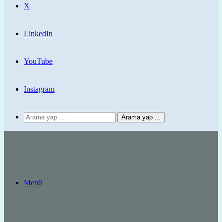
X
LinkedIn
YouTube
Instagram
Arama yap ...
Menü