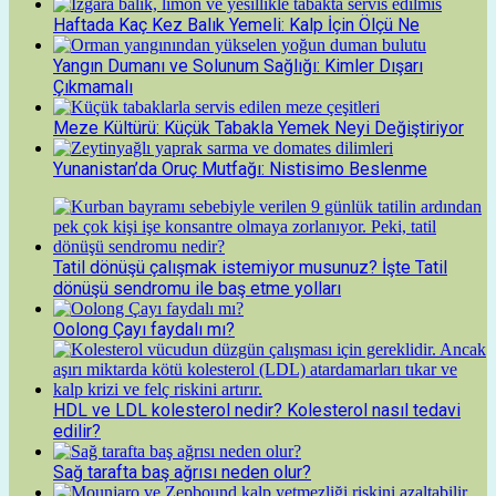
Haftada Kaç Kez Balık Yemeli: Kalp İçin Ölçü Ne
Yangın Dumanı ve Solunum Sağlığı: Kimler Dışarı
Çıkmamalı
Meze Kültürü: Küçük Tabakla Yemek Neyi Değiştiriyor
Yunanistan’da Oruç Mutfağı: Nistisimo Beslenme
Tatil dönüşü çalışmak istemiyor musunuz? İşte Tatil
dönüşü sendromu ile baş etme yolları
Oolong Çayı faydalı mı?
HDL ve LDL kolesterol nedir? Kolesterol nasıl tedavi
edilir?
Sağ tarafta baş ağrısı neden olur?