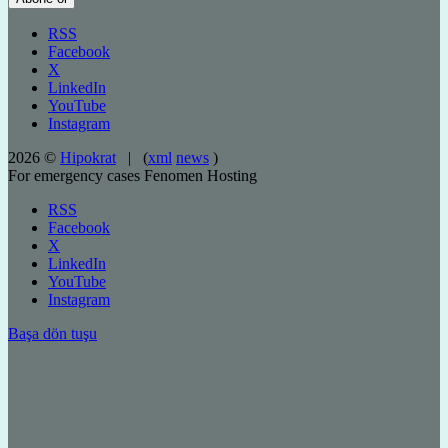
RSS
Facebook
X
LinkedIn
YouTube
Instagram
2026 ©
Hipokrat
| (
xml
news
)
For emergency cases
Fenomen Hosting
RSS
Facebook
X
LinkedIn
YouTube
Instagram
Başa dön tuşu