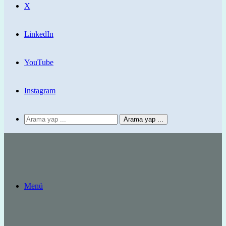
X
LinkedIn
YouTube
Instagram
Arama yap ...
Menü