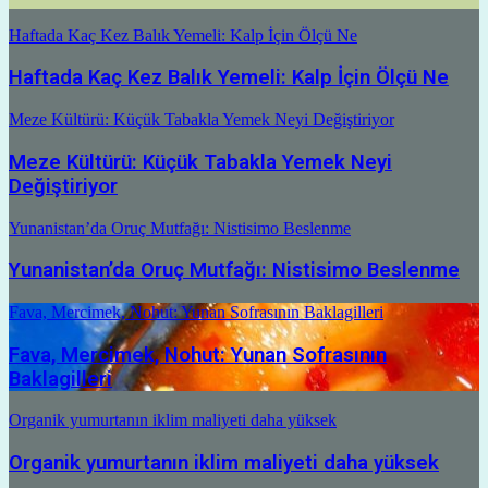
Haftada Kaç Kez Balık Yemeli: Kalp İçin Ölçü Ne
Haftada Kaç Kez Balık Yemeli: Kalp İçin Ölçü Ne
Meze Kültürü: Küçük Tabakla Yemek Neyi Değiştiriyor
Meze Kültürü: Küçük Tabakla Yemek Neyi
Değiştiriyor
Yunanistan’da Oruç Mutfağı: Nistisimo Beslenme
Yunanistan’da Oruç Mutfağı: Nistisimo Beslenme
Fava, Mercimek, Nohut: Yunan Sofrasının Baklagilleri
Fava, Mercimek, Nohut: Yunan Sofrasının
Baklagilleri
Organik yumurtanın iklim maliyeti daha yüksek
Organik yumurtanın iklim maliyeti daha yüksek