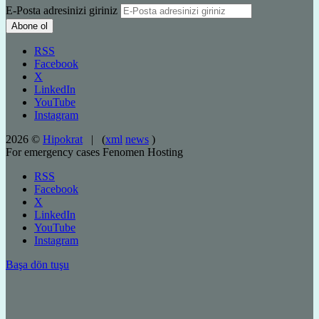
E-Posta adresinizi giriniz
RSS
Facebook
X
LinkedIn
YouTube
Instagram
2026 ©
Hipokrat
| (
xml
news
)
For emergency cases
Fenomen Hosting
RSS
Facebook
X
LinkedIn
YouTube
Instagram
Başa dön tuşu