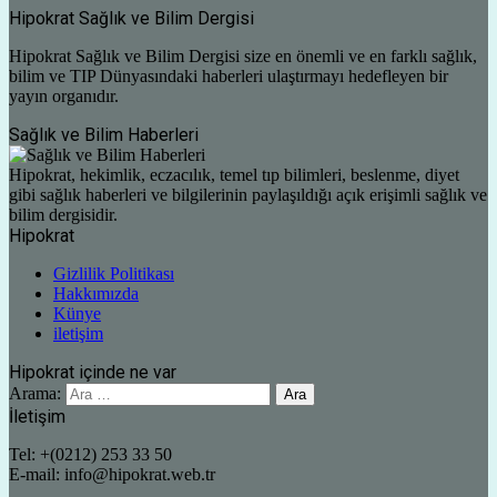
Hipokrat Sağlık ve Bilim Dergisi
Hipokrat Sağlık ve Bilim Dergisi size en önemli ve en farklı sağlık,
bilim ve TIP Dünyasındaki haberleri ulaştırmayı hedefleyen bir
yayın organıdır.
Sağlık ve Bilim Haberleri
Hipokrat, hekimlik, eczacılık, temel tıp bilimleri, beslenme, diyet
gibi sağlık haberleri ve bilgilerinin paylaşıldığı açık erişimli sağlık ve
bilim dergisidir.
Hipokrat
Gizlilik Politikası
Hakkımızda
Künye
iletişim
Hipokrat içinde ne var
Arama:
İletişim
Tel: +(0212) 253 33 50
E-mail: info@hipokrat.web.tr