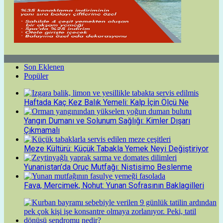
Son Eklenen
Popüler
Haftada Kaç Kez Balık Yemeli: Kalp İçin Ölçü Ne
Yangın Dumanı ve Solunum Sağlığı: Kimler Dışarı
Çıkmamalı
Meze Kültürü: Küçük Tabakla Yemek Neyi Değiştiriyor
Yunanistan’da Oruç Mutfağı: Nistisimo Beslenme
Fava, Mercimek, Nohut: Yunan Sofrasının Baklagilleri