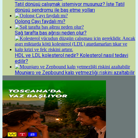
Tatil dönüşü çalışmak istemiyor musunuz? İşte Tatil
dönüşü sendromu ile baş etme yolları
Oolong Çayı faydalı mı?
Sağ tarafta baş ağrısı neden olur?
HDL ve LDL kolesterol nedir? Kolesterol nasıl tedavi
edilir?
Mounjaro ve Zepbound kalp yetmezliği riskini azaltabilir