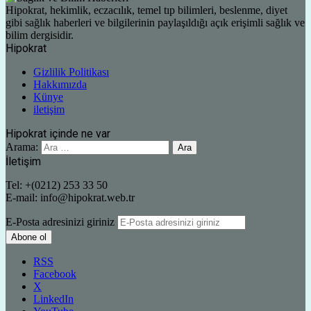
Hipokrat, hekimlik, eczacılık, temel tıp bilimleri, beslenme, diyet
gibi sağlık haberleri ve bilgilerinin paylaşıldığı açık erişimli sağlık ve
bilim dergisidir.
Hipokrat
Gizlilik Politikası
Hakkımızda
Künye
iletişim
Hipokrat içinde ne var
Arama:
İletişim
Tel: +(0212) 253 33 50
E-mail: info@hipokrat.web.tr
E-Posta adresinizi giriniz
RSS
Facebook
X
LinkedIn