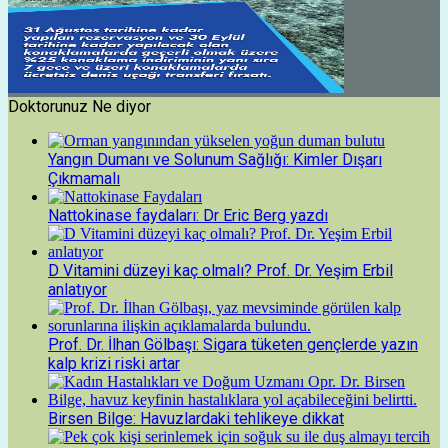
Doktorunuz Ne diyor
Yangın Dumanı ve Solunum Sağlığı: Kimler Dışarı
Çıkmamalı
Nattokinase faydaları: Dr Eric Berg yazdı
D Vitamini düzeyi kaç olmalı? Prof. Dr. Yeşim Erbil
anlatıyor
Prof. Dr. İlhan Gölbaşı: Sigara tüketen gençlerde yazın
kalp krizi riski artar
Birsen Bilge: Havuzlardaki tehlikeye dikkat