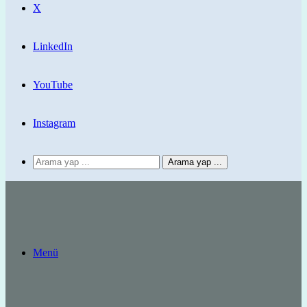
X
LinkedIn
YouTube
Instagram
Arama yap ...
Menü