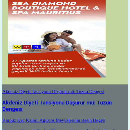
Akdeniz Diyeti Tansiyonu Düşürür mü: Tuzun Dengesi
Akdeniz Diyeti Tansiyonu Düşürür mü: Tuzun
Dengesi
Karpuz Kaç Kalori: Ağustos Meyvelerinin Besin Değeri