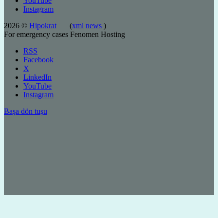
YouTube
Instagram
2026 ©
Hipokrat
| (
xml
news
)
For emergency cases
Fenomen Hosting
RSS
Facebook
X
LinkedIn
YouTube
Instagram
Başa dön tuşu