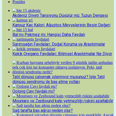
Popüler
Akdeniz Diyeti Tansiyonu Düşürür mü: Tuzun Dengesi
Karpuz Kaç Kalori: Ağustos Meyvelerinin Besin Değeri
Bal mı Pekmez mi: Hangisi Daha Faydalı
Sarımsağın Faydaları: Doğal Koruma ve Araştırmalar
Kekik Oregano Faydaları: Bilimsel Araştırmalar Ne Diyor
Tatil dönüşü çalışmak istemiyor musunuz? İşte Tatil
dönüşü sendromu ile baş etme yolları
Oolong Çayı faydalı mı?
Mounjaro ve Zepbound kalp yetmezliği riskini azaltabilir
Sağ tarafta baş ağrısı neden olur?