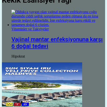
Kekik Esansiyel Yağı
Vitaminler ve Takviyeler
Vajinal mantar enfeksiyonuna karşı
6 doğal tedavi
Hipokrat