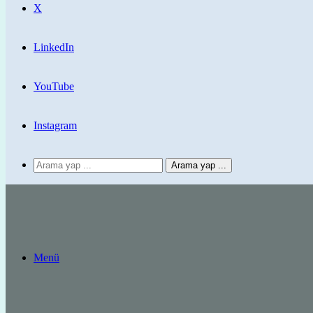
X
LinkedIn
YouTube
Instagram
Arama yap ...
Menü