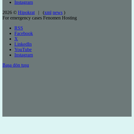
Instagram
2026 ©
Hipokrat
| (
xml
news
)
For emergency cases
Fenomen Hosting
RSS
Facebook
X
LinkedIn
YouTube
Instagram
Başa dön tuşu