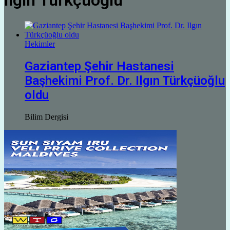
Ilgın Türkçüoğlu
Hekimler
Gaziantep Şehir Hastanesi
Başhekimi Prof. Dr. Ilgın Türkçüoğlu
oldu
Bilim Dergisi