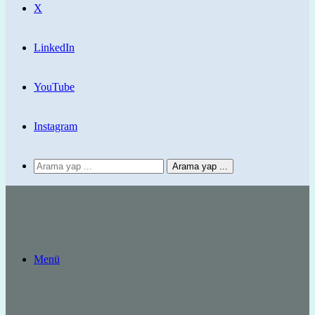
X
LinkedIn
YouTube
Instagram
Arama yap ...
Menü