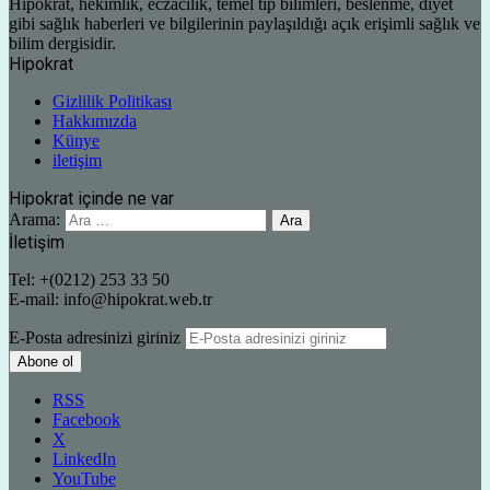
Hipokrat, hekimlik, eczacılık, temel tıp bilimleri, beslenme, diyet
gibi sağlık haberleri ve bilgilerinin paylaşıldığı açık erişimli sağlık ve
bilim dergisidir.
Hipokrat
Gizlilik Politikası
Hakkımızda
Künye
iletişim
Hipokrat içinde ne var
Arama:
İletişim
Tel: +(0212) 253 33 50
E-mail: info@hipokrat.web.tr
E-Posta adresinizi giriniz
RSS
Facebook
X
LinkedIn
YouTube