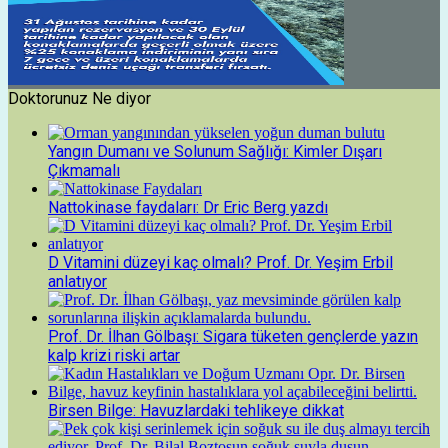
Doktorunuz Ne diyor
Yangın Dumanı ve Solunum Sağlığı: Kimler Dışarı
Çıkmamalı
Nattokinase faydaları: Dr Eric Berg yazdı
D Vitamini düzeyi kaç olmalı? Prof. Dr. Yeşim Erbil
anlatıyor
Prof. Dr. İlhan Gölbaşı: Sigara tüketen gençlerde yazın
kalp krizi riski artar
Birsen Bilge: Havuzlardaki tehlikeye dikkat