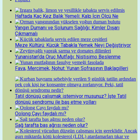
Haftada Kaç Kez Balık Yemeli: Kalp İçin Ölçü Ne
Yangın Dumanı ve Solunum Sağlığı: Kimler Dışarı
Çıkmamalı
Meze Kültürü: Küçük Tabakla Yemek Neyi Değiştiriyor
Yunanistan’da Oruç Mutfağı: Nistisimo Beslenme
Fava, Mercimek, Nohut: Yunan Sofrasının Baklagilleri
Tatil dönüşü çalışmak istemiyor musunuz? İşte Tatil
dönüşü sendromu ile baş etme yolları
Oolong Çayı faydalı mı?
Sağ tarafta baş ağrısı neden olur?