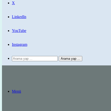
X
LinkedIn
YouTube
Instagram
Arama yap ...
Menü