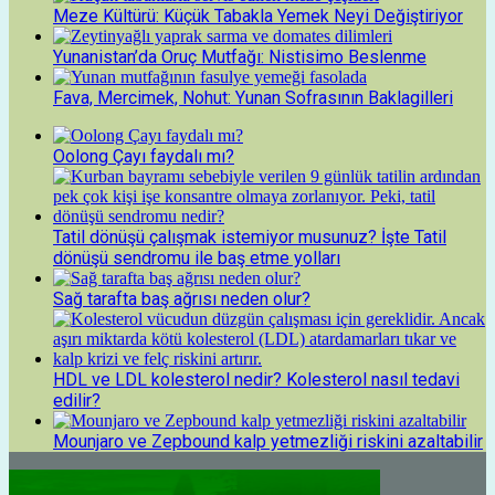
Meze Kültürü: Küçük Tabakla Yemek Neyi Değiştiriyor
Yunanistan’da Oruç Mutfağı: Nistisimo Beslenme
Fava, Mercimek, Nohut: Yunan Sofrasının Baklagilleri
Oolong Çayı faydalı mı?
Tatil dönüşü çalışmak istemiyor musunuz? İşte Tatil
dönüşü sendromu ile baş etme yolları
Sağ tarafta baş ağrısı neden olur?
HDL ve LDL kolesterol nedir? Kolesterol nasıl tedavi
edilir?
Mounjaro ve Zepbound kalp yetmezliği riskini azaltabilir