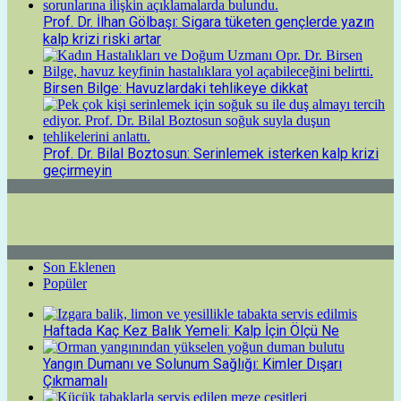
Prof. Dr. İlhan Gölbaşı: Sigara tüketen gençlerde yazın
kalp krizi riski artar
Birsen Bilge: Havuzlardaki tehlikeye dikkat
Prof. Dr. Bilal Boztosun: Serinlemek isterken kalp krizi
geçirmeyin
Son Eklenen
Popüler
Haftada Kaç Kez Balık Yemeli: Kalp İçin Ölçü Ne
Yangın Dumanı ve Solunum Sağlığı: Kimler Dışarı
Çıkmamalı