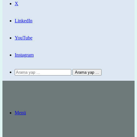
X
LinkedIn
YouTube
Instagram
Arama yap ...
Menü