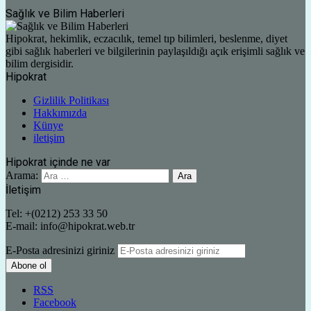
Sağlık ve Bilim Haberleri
Hipokrat, hekimlik, eczacılık, temel tıp bilimleri, beslenme, diyet
gibi sağlık haberleri ve bilgilerinin paylaşıldığı açık erişimli sağlık ve
bilim dergisidir.
Hipokrat
Gizlilik Politikası
Hakkımızda
Künye
iletişim
Hipokrat içinde ne var
Arama:
İletişim
Tel: +(0212) 253 33 50
E-mail: info@hipokrat.web.tr
E-Posta adresinizi giriniz
RSS
Facebook