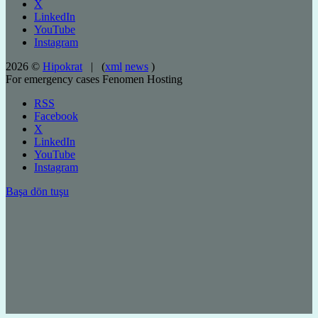
X
LinkedIn
YouTube
Instagram
2026 ©
Hipokrat
| (
xml
news
)
For emergency cases
Fenomen Hosting
RSS
Facebook
X
LinkedIn
YouTube
Instagram
Başa dön tuşu