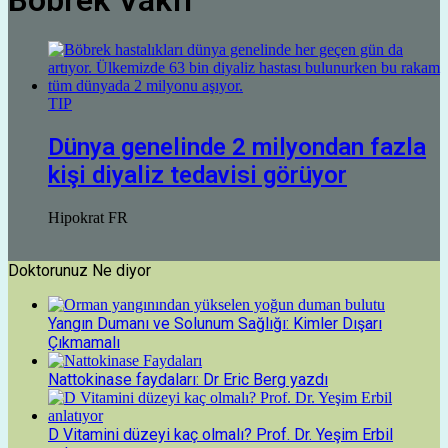
Böbrek Vakfı
TIP
Dünya genelinde 2 milyondan fazla
kişi diyaliz tedavisi görüyor
Hipokrat FR
Doktorunuz Ne diyor
Yangın Dumanı ve Solunum Sağlığı: Kimler Dışarı
Çıkmamalı
Nattokinase faydaları: Dr Eric Berg yazdı
D Vitamini düzeyi kaç olmalı? Prof. Dr. Yeşim Erbil