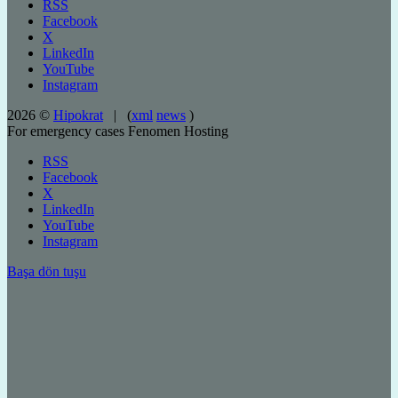
RSS
Facebook
X
LinkedIn
YouTube
Instagram
2026 ©
Hipokrat
| (
xml
news
)
For emergency cases
Fenomen Hosting
RSS
Facebook
X
LinkedIn
YouTube
Instagram
Başa dön tuşu