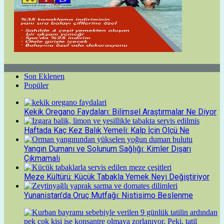
Son Eklenen
Popüler
Kekik Oregano Faydaları: Bilimsel Araştırmalar Ne Diyor
Haftada Kaç Kez Balık Yemeli: Kalp İçin Ölçü Ne
Yangın Dumanı ve Solunum Sağlığı: Kimler Dışarı
Çıkmamalı
Meze Kültürü: Küçük Tabakla Yemek Neyi Değiştiriyor
Yunanistan’da Oruç Mutfağı: Nistisimo Beslenme