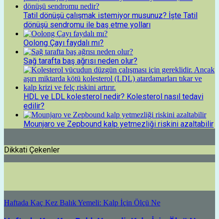
Tatil dönüşü çalışmak istemiyor musunuz? İşte Tatil
dönüşü sendromu ile baş etme yolları
Oolong Çayı faydalı mı?
Sağ tarafta baş ağrısı neden olur?
HDL ve LDL kolesterol nedir? Kolesterol nasıl tedavi
edilir?
Mounjaro ve Zepbound kalp yetmezliği riskini azaltabilir
Dikkati Çekenler
Haftada Kaç Kez Balık Yemeli: Kalp İçin Ölçü Ne