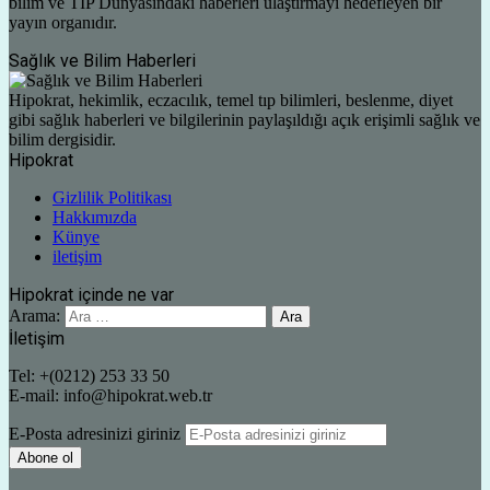
bilim ve TIP Dünyasındaki haberleri ulaştırmayı hedefleyen bir
yayın organıdır.
Sağlık ve Bilim Haberleri
Hipokrat, hekimlik, eczacılık, temel tıp bilimleri, beslenme, diyet
gibi sağlık haberleri ve bilgilerinin paylaşıldığı açık erişimli sağlık ve
bilim dergisidir.
Hipokrat
Gizlilik Politikası
Hakkımızda
Künye
iletişim
Hipokrat içinde ne var
Arama:
İletişim
Tel: +(0212) 253 33 50
E-mail: info@hipokrat.web.tr
E-Posta adresinizi giriniz