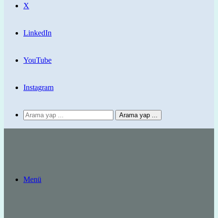
X
LinkedIn
YouTube
Instagram
Arama yap ...
Menü