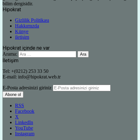
bilim dergisidir.
Hipokrat
Gizlilik Politikası
Hakkımızda
Künye
iletişim
Hipokrat içinde ne var
Arama:
İletişim
Tel: +(0212) 253 33 50
E-mail: info@hipokrat.web.tr
E-Posta adresinizi giriniz
RSS
Facebook
X
LinkedIn
YouTube
Instagram