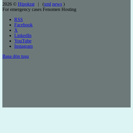
2026 ©
Hipokrat
| (
xml
news
)
For emergency cases
Fenomen Hosting
RSS
Facebook
X
LinkedIn
YouTube
Instagram
Başa dön tuşu