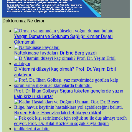
Doktorunuz Ne diyor
Yangın Dumanı ve Solunum Sağlığı: Kimler Dışarı
Çıkmamalı
Nattokinase faydaları: Dr Eric Berg yazdı
D Vitamini düzeyi kaç olmalı? Prof. Dr. Yeşim Erbil
anlatıyor
Prof. Dr. İlhan Gölbaşı: Sigara tüketen gençlerde yazın
kalp krizi riski artar
Birsen Bilge: Havuzlardaki tehlikeye dikkat