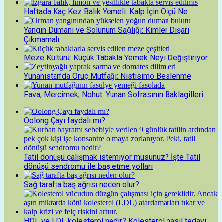
Haftada Kaç Kez Balık Yemeli: Kalp İçin Ölçü Ne
Yangın Dumanı ve Solunum Sağlığı: Kimler Dışarı
Çıkmamalı
Meze Kültürü: Küçük Tabakla Yemek Neyi Değiştiriyor
Yunanistan’da Oruç Mutfağı: Nistisimo Beslenme
Fava, Mercimek, Nohut: Yunan Sofrasının Baklagilleri
Oolong Çayı faydalı mı?
Tatil dönüşü çalışmak istemiyor musunuz? İşte Tatil
dönüşü sendromu ile baş etme yolları
Sağ tarafta baş ağrısı neden olur?
HDL ve LDL kolesterol nedir? Kolesterol nasıl tedavi