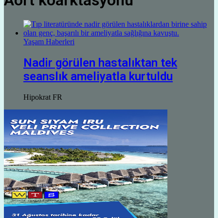
Aort koarktasyonu
Yaşam Haberleri
Nadir görülen hastalıktan tek
seanslık ameliyatla kurtuldu
Hipokrat FR