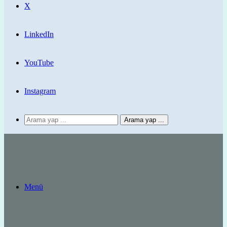
X
LinkedIn
YouTube
Instagram
Arama yap ...
Menü