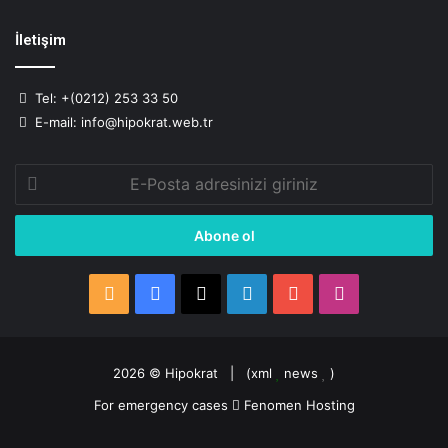
İletişim
Tel: +(0212) 253 33 50
E-mail: info@hipokrat.web.tr
E-
Posta
adresinizi
giriniz
RSS
Facebook
X
LinkedIn
YouTube
Instagram
2026 ©
Hipokrat
| (
xml
news
)
For emergency cases
Fenomen Hosting