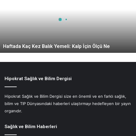
f
t
a
d
a
K
a
Haftada Kaç Kez Balık Yemeli: Kalp İçin Ölçü Ne
ç
K
e
z
B
a
Hipokrat Sağlık ve Bilim Dergisi
l
ı
Hipokrat Sağlık ve Bilim Dergisi size en önemli ve en farklı sağlık,
k
bilim ve TIP Dünyasındaki haberleri ulaştırmayı hedefleyen bir yayın
Y
e
organıdır.
m
e
Sağlık ve Bilim Haberleri
l
i