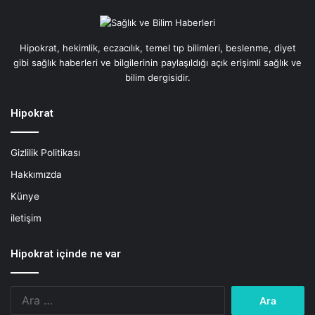
:
K
a
Hipokrat, hekimlik, eczacılık, temel tıp bilimleri, beslenme, diyet
l
gibi sağlık haberleri ve bilgilerinin paylaşıldığı açık erişimli sağlık ve
p
bilim dergisidir.
İ
ç
Hipokrat
i
n
Ö
Gizlilik Politikası
l
Hakkımızda
ç
ü
Künye
N
iletişim
e
Hipokrat içinde ne var
Arama: