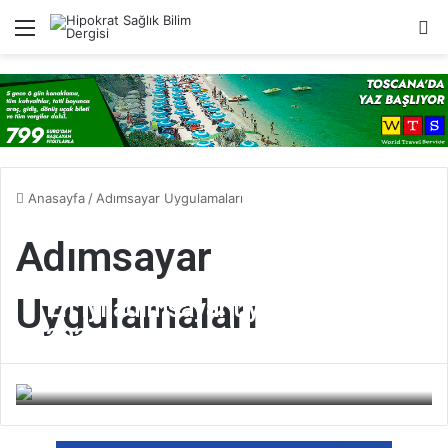
Menü
A
Anasayfa
/
Adımsayar Uygulamaları
Adımsayar
Uygulamaları
En iyi adımsayar uygulaması:
2024
Bilim Dergisi