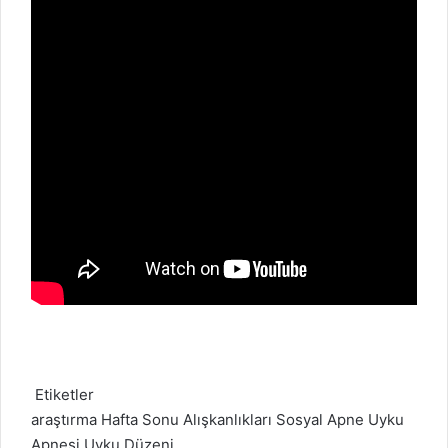
Etiketler
araştırma
Hafta Sonu Alışkanlıkları
Sosyal Apne
Uyku
Apnesi
Uyku Düzeni