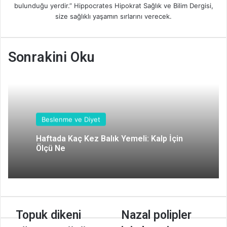
bulunduğu yerdir.” Hippocrates Hipokrat Sağlık ve Bilim Dergisi,
size sağlıklı yaşamın sırlarını verecek.
Sonrakini Oku
Beslenme ve Diyet
Haftada Kaç Kez Balık Yemeli: Kalp İçin
Ölçü Ne
T
Topuk dikeni
N
Nazal polipler
o
a