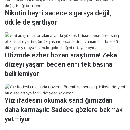
m
a
k
Nikotin beyni sadece sigaraya değil,
v
i
ödüle de şartlıyor
y
e
l
e
r
Otizmde ezber bozan araştırma! Zeka
k
u
düzeyi yaşam becerilerini tek başına
l
belirlemiyor
l
a
n
ı
Yüz ifadesini okumak sandığımızdan
l
m
daha karmaşık: Sadece gözlere bakmak
a
yetmiyor
l
ı
?