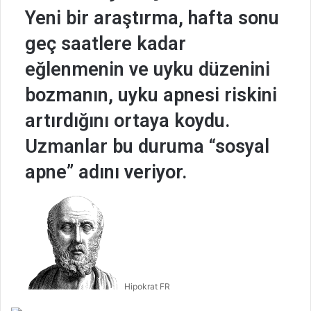
Yeni bir araştırma, hafta sonu
geç saatlere kadar
eğlenmenin ve uyku düzenini
bozmanın, uyku apnesi riskini
artırdığını ortaya koydu.
Uzmanlar bu duruma “sosyal
apne” adını veriyor.
B
i
r
e
-
p
Hipokrat FR
o
s