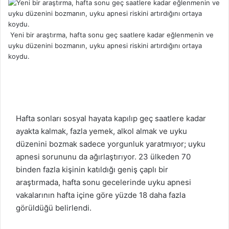
t
a
g
Yeni bir araştırma, hafta sonu geç saatlere kadar eğlenmenin ve
ö
uyku düzenini bozmanın, uyku apnesi riskini artırdığını ortaya
n
koydu.
d
e
r
m
e
k
Hafta sonları sosyal hayata kapılıp geç saatlere kadar
ayakta kalmak, fazla yemek, alkol almak ve uyku
düzenini bozmak sadece yorgunluk yaratmıyor;
uyku
apnesi sorununu da ağırlaştırıyor. 23 ülkeden 70
binden fazla kişinin katıldığı geniş çaplı bir
araştırmada, hafta sonu gecelerinde uyku apnesi
vakalarının hafta içine göre yüzde 18 daha fazla
görüldüğü belirlendi.