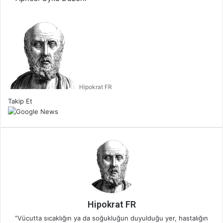
B
i
r
e
-
p
Hipokrat FR
o
s
Takip Et
t
a
g
ö
n
d
e
r
m
e
Hipokrat FR
k
“Vücutta sıcaklığın ya da soğukluğun duyulduğu yer, hastalığın