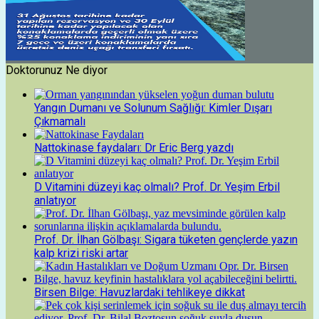
Doktorunuz Ne diyor
Yangın Dumanı ve Solunum Sağlığı: Kimler Dışarı
Çıkmamalı
Nattokinase faydaları: Dr Eric Berg yazdı
D Vitamini düzeyi kaç olmalı? Prof. Dr. Yeşim Erbil
anlatıyor
Prof. Dr. İlhan Gölbaşı: Sigara tüketen gençlerde yazın
kalp krizi riski artar
Birsen Bilge: Havuzlardaki tehlikeye dikkat