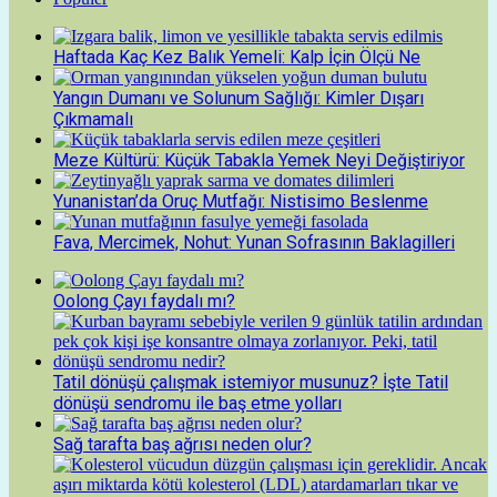
Haftada Kaç Kez Balık Yemeli: Kalp İçin Ölçü Ne
Yangın Dumanı ve Solunum Sağlığı: Kimler Dışarı
Çıkmamalı
Meze Kültürü: Küçük Tabakla Yemek Neyi Değiştiriyor
Yunanistan’da Oruç Mutfağı: Nistisimo Beslenme
Fava, Mercimek, Nohut: Yunan Sofrasının Baklagilleri
Oolong Çayı faydalı mı?
Tatil dönüşü çalışmak istemiyor musunuz? İşte Tatil
dönüşü sendromu ile baş etme yolları
Sağ tarafta baş ağrısı neden olur?