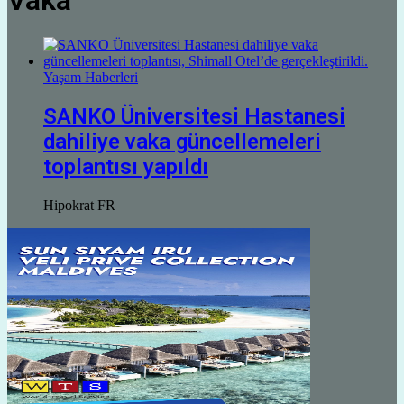
Vaka
Yaşam Haberleri
SANKO Üniversitesi Hastanesi
dahiliye vaka güncellemeleri
toplantısı yapıldı
Hipokrat FR