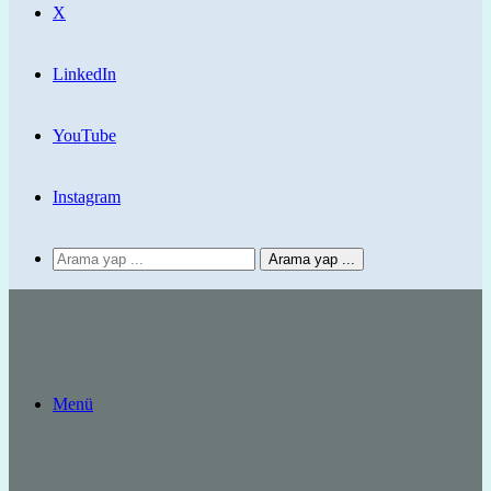
X
LinkedIn
YouTube
Instagram
Arama yap ...
Menü