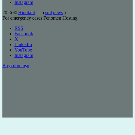
Instagram
2026 ©
Hipokrat
| (
xml
news
)
For emergency cases
Fenomen Hosting
RSS
Facebook
X
LinkedIn
YouTube
Instagram
Başa dön tuşu