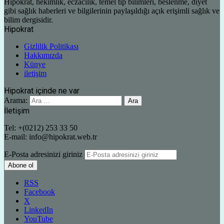
Hipokrat, hekimlik, eczacılık, temel tıp bilimleri, beslenme, diyet
gibi sağlık haberleri ve bilgilerinin paylaşıldığı açık erişimli sağlık ve
bilim dergisidir.
Hipokrat
Gizlilik Politikası
Hakkımızda
Künye
iletişim
Hipokrat içinde ne var
Arama:
İletişim
Tel: +(0212) 253 33 50
E-mail: info@hipokrat.web.tr
E-Posta adresinizi giriniz
RSS
Facebook
X
LinkedIn
YouTube