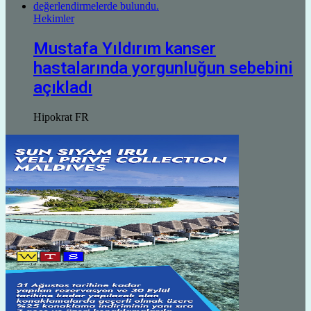
Hekimler
Mustafa Yıldırım kanser
hastalarında yorgunluğun sebebini
açıkladı
Hipokrat FR