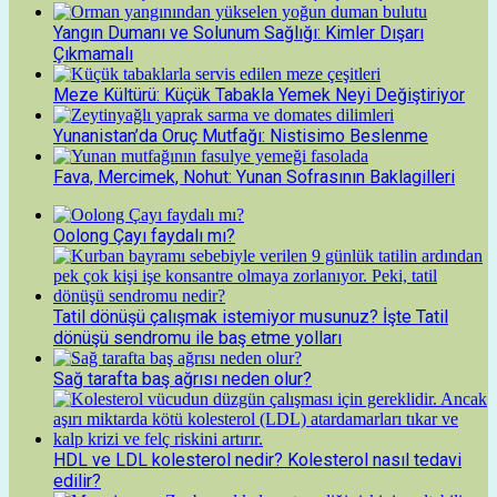
Yangın Dumanı ve Solunum Sağlığı: Kimler Dışarı
Çıkmamalı
Meze Kültürü: Küçük Tabakla Yemek Neyi Değiştiriyor
Yunanistan’da Oruç Mutfağı: Nistisimo Beslenme
Fava, Mercimek, Nohut: Yunan Sofrasının Baklagilleri
Oolong Çayı faydalı mı?
Tatil dönüşü çalışmak istemiyor musunuz? İşte Tatil
dönüşü sendromu ile baş etme yolları
Sağ tarafta baş ağrısı neden olur?
HDL ve LDL kolesterol nedir? Kolesterol nasıl tedavi
edilir?