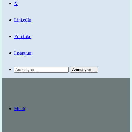
X
LinkedIn
YouTube
Instagram
Arama yap ...
Menü