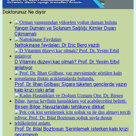
Doktorunuz Ne diyor
Yangın Dumanı ve Solunum Sağlığı: Kimler Dışarı
Çıkmamalı
Nattokinase faydaları: Dr Eric Berg yazdı
D Vitamini düzeyi kaç olmalı? Prof. Dr. Yeşim Erbil
anlatıyor
Prof. Dr. İlhan Gölbaşı: Sigara tüketen gençlerde yazın
kalp krizi riski artar
Birsen Bilge: Havuzlardaki tehlikeye dikkat
Prof. Dr. Bilal Boztosun: Serinlemek isterken kalp krizi
geçirmeyin