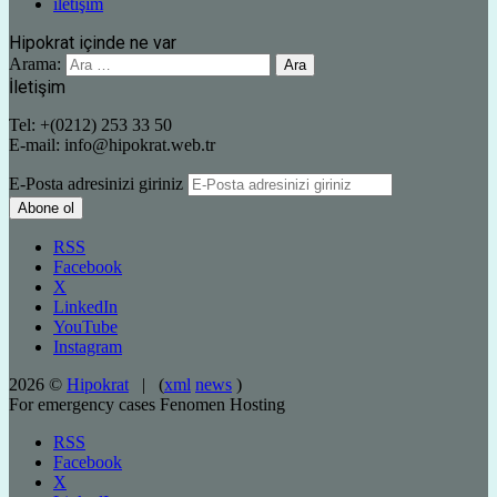
iletişim
Hipokrat içinde ne var
Arama:
İletişim
Tel: +(0212) 253 33 50
E-mail: info@hipokrat.web.tr
E-Posta adresinizi giriniz
RSS
Facebook
X
LinkedIn
YouTube
Instagram
2026 ©
Hipokrat
| (
xml
news
)
For emergency cases
Fenomen Hosting
RSS
Facebook
X